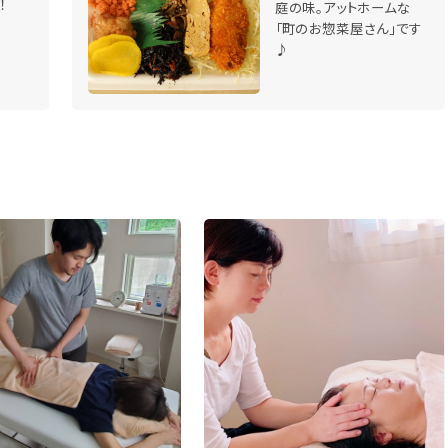
！
庭の味。アットホームな
「町のお惣菜屋さん」です
♪