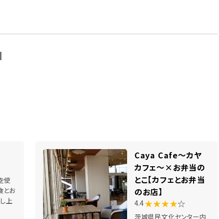
N
Caya Cafe～カヤ
カフェ～×お弁当の
とこ【カフェとお弁当
を使
食とお
のお店】
召し上
★★★★
☆
4.4
茨城県民文化センター内