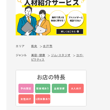
エリア
県央
水戸市
ジャンル
美容・健康
ジム・スタジオ
ヨガ・
ピラティス
お店の特長
予約限定
駐車場あり
全席禁煙
大人向け
女性向け
１回体験あり