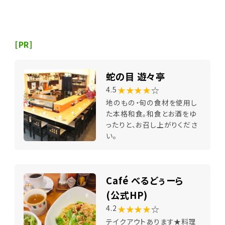
[PR]
蛇の目 遊々亭
★★★★
☆
4.5
地のもの・旬の食材を使用し
た本格和食。和食とお酒をゆ
ったりと、お召し上がりくださ
い。
Café べるどぅーら
(公式HP)
★★★★
☆
4.2
テイクアウトあります★料理