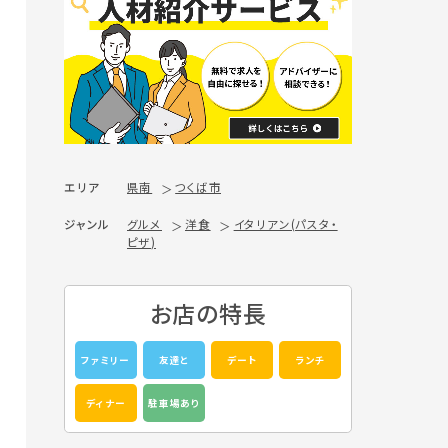
エリア
県南
つくば市
ジャンル
グルメ
洋食
イタリアン(パスタ・
ピザ)
お店の特長
ファミリー
友達と
デート
ランチ
ディナー
駐車場あり