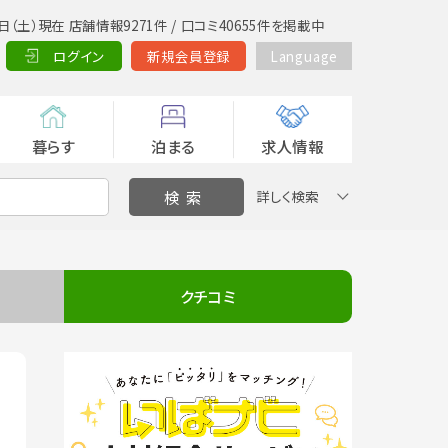
日（土）現在 店舗情報9271件 / 口コミ40655件を掲載中
ログイン
新規会員登録
Language
暮らす
泊まる
求人情報
詳しく検索
クチコミ