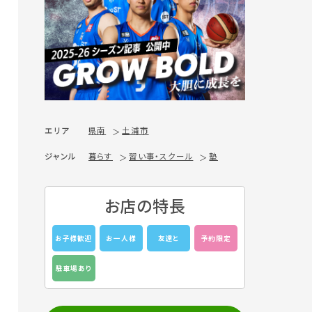
エリア
県南
土浦市
ジャンル
暮らす
習い事・スクール
塾
お店の特長
お子様歓迎
お一人様
友達と
予約限定
駐車場あり