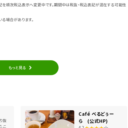
記を順次税込表示へ変更中です。期間中は税抜・税込表記が混在する可能性
いる場合があります。
もっと見る
Café べるどぅー
り抜
ら (公式HP)
、こ
★★★★
☆
4.2