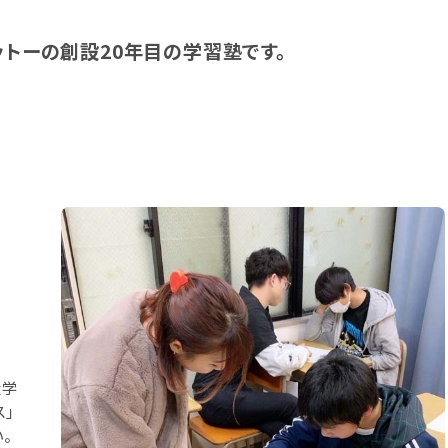
ットーの創設20年目の学習塾です。
大学
」
。