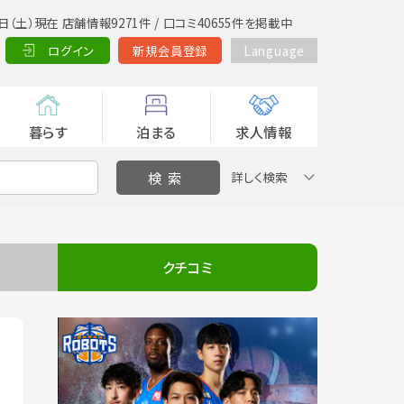
日（土）現在 店舗情報9271件 / 口コミ40655件を掲載中
ログイン
新規会員登録
Language
暮らす
泊まる
求人情報
詳しく検索
クチコミ