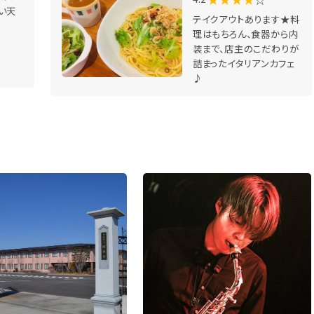
い天
テイクアウトあります★料
理はもちろん、食器から内
装まで、店主のこだわりが
詰まったイタリアンカフェ
♪