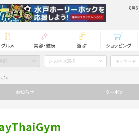
8月6
グルメ
美容・健康
遊ぶ
ショッピング
選択
ジャンルを選択
ーポン
お知らせ
クーポン
uayThaiGym