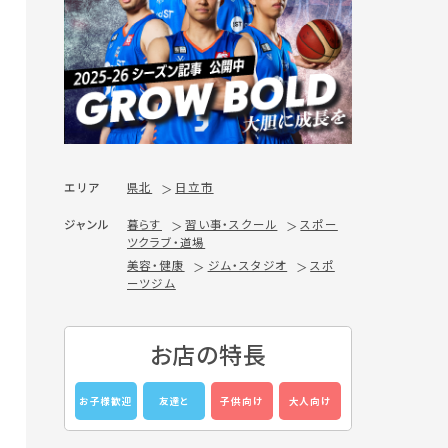
エリア
県北
日立市
ジャンル
暮らす
習い事・スクール
スポー
ツクラブ・道場
美容・健康
ジム・スタジオ
スポ
ーツジム
お店の特長
お子様歓迎
友達と
子供向け
大人向け