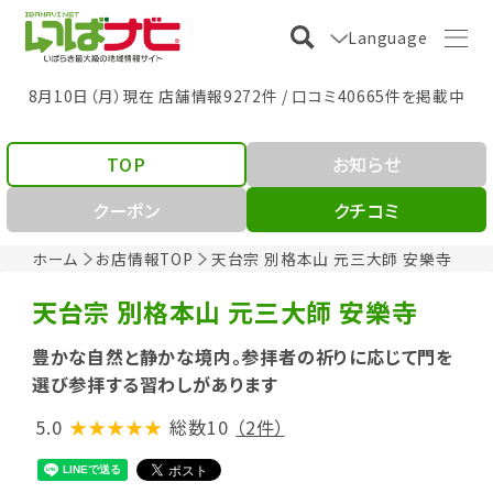
Language
8月10日（月）現在 店舗情報9272件 / 口コミ40665件を掲載中
TOP
お知らせ
クーポン
クチコミ
ホーム
お店情報TOP
天台宗 別格本山 元三大師 安樂寺
天台宗 別格本山 元三大師 安樂寺
豊かな自然と静かな境内。参拝者の祈りに応じて門を
選び参拝する習わしがあります
5.0
★★★★★
総数10
（2件）