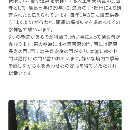
安楽寺は、菅原道真を祭神とする大生郷天満宮の別当
寺として、延長七年(929年)に、道真の子・影行により創
建されたと伝えられています。毎年1月3日に護摩供養
（ごまくよう）が行われ、開運の福ダルマを求める多くの
参拝客で賑わいます。
3つの参道があるのが特徴で、願い事によって通る門が
異なります。東の参道には福徳智恵の門、南には健康
長寿の門、西には子育安産の門があり、本堂に続く中
門は厄除けの門と言われています。静かな境内で季節
を感じながら手を合わせ心の安心を得ていただけれ
ば幸いです。