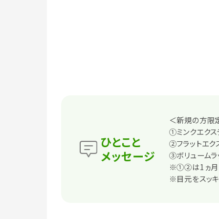
＜新規の方限
①ミンクエクステ
ひとこと
②フラットエクス
メッセージ
③ボリュームラッ
※①②は1ヵ月
※目元をスッキ