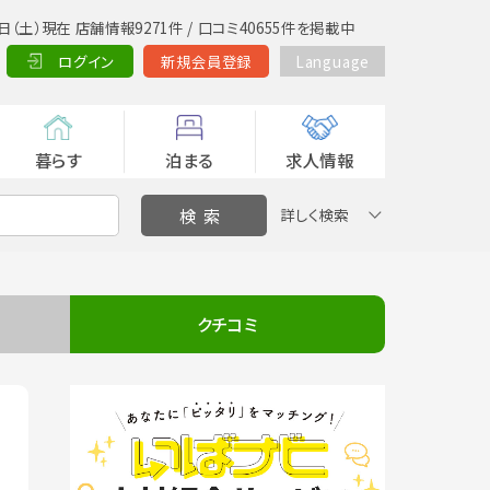
日（土）現在 店舗情報9271件 / 口コミ40655件を掲載中
ログイン
新規会員登録
Language
暮らす
泊まる
求人情報
詳しく検索
クチコミ