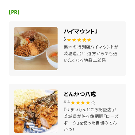
[PR]
ハイマウントＪ
★★★★★
5
栃木の行列店ハイマウントが
茨城進出！！ 遠方からでも通
いたくなる絶品二郎系
とんかつ八戒
★★★★
☆
4.4
『うまいもんどころ認証店』！
茨城県が誇る銘柄豚『ローズ
ポーク』を使った自慢のとん
かつ！