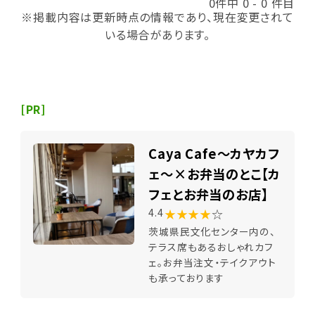
0件中 0 - 0 件目
※掲載内容は更新時点の情報であり、現在変更されて
いる場合があります。
[PR]
Caya Cafe～カヤカフ
ェ～×お弁当のとこ【カ
フェとお弁当のお店】
★★★★
☆
4.4
茨城県民文化センター内の、
テラス席もあるおしゃれカフ
ェ。お弁当注文・テイクアウト
も承っております