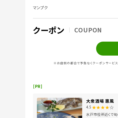
マンプク
クーポン
COUPON
※お店側の都合で予告なくクーポンサービス
[PR]
大衆酒場 惠風
★★★★
☆
4.5
水戸市役所近くで旬