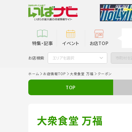
特集・記事
イベント
お店TOP
お店検索
エリアを選択
市町村を
ホーム
お店情報TOP
大衆食堂 万福
クーポン
TOP
大衆食堂 万福