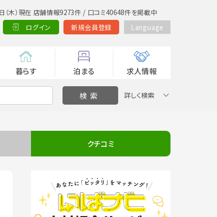
日（木）現在 店舗情報9273件 / 口コミ40648件を掲載中
ログイン
新規会員登録
Language
暮らす
泊まる
求人情報
詳しく検索
クチコミ