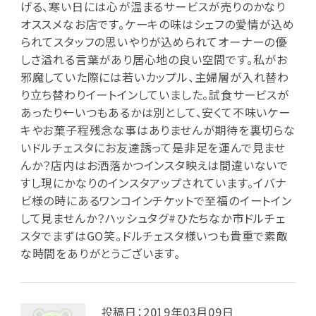
げる、寒い日には心が温まるサービスが売りのかなり
オススメなお店です。ケーキの味はシェフの愛情が込め
られてスタッフの思いやりが込められてオーナーの優
しさ溢れる言葉があり居心地の良い空間です。私がお
邪魔していた際には若いカップル、主婦層が入れ替わ
り立ち替わりイートインしていました。試食サービスが
あったり←いつもあるかは別として、安くて不味いケー
キやお菓子程残念な事はありませんが期待を裏切らな
いドルチェスタにお友達誘って是非足を運んで見ませ
んか？店内はお洒落かつインスタ映えは間違いないで
すし現にかなりのインスタアップされています。イバナ
ビ様の時にあるワンコインチケットで至福のイートイン
して見ませんか？ハッシュタグ#ひたちなか市ドルチェ
スタでまずはGO笑。ドルチェスタ様いつも貴重で素敵
な時間をありがとうございます。
投稿日：2019年03月09日