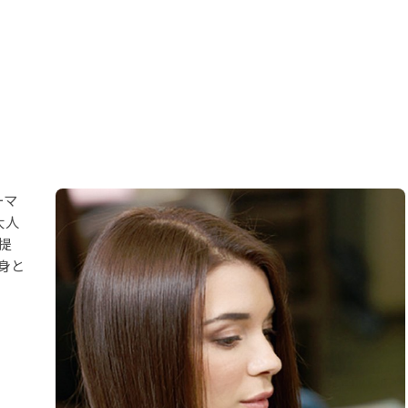
ーマ
大人
提
身と