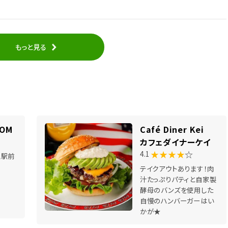
もっと見る
MOM
Café Diner Kei
カフェダイナーケイ
★★★★
☆
4.1
王駅前
テイクアウトあります！肉
汁たっぷりパティと自家製
酵母のバンズを使用した
自慢のハンバーガーはい
かが★