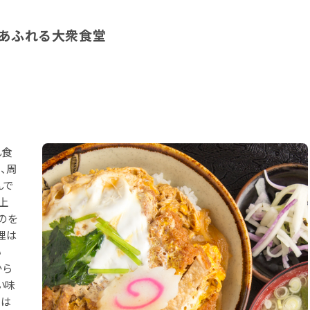
さあふれる大衆食堂
ん食
、周
んで
上
のを
理は
い
から
い味
ーは