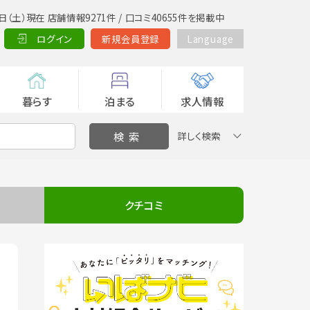
日（土）現在 店舗情報9271件 / 口コミ40655件を掲載中
ログイン
新規会員登録
Language
暮らす
泊まる
求人情報
詳しく検索
クチコミ