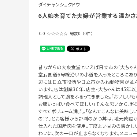
ダイチャンショクドウ
6人娘を育てた夫婦が営業する温か
0.0
☆☆☆☆☆
総数0
（0件）
昔ながらの大衆食堂といえば日立市の「大ちゃ
堂」。国道6号線沿いの小道を入ったところにあり
辺には日立市役所や日立市かみね動物園が並
います。店は創業36年、店主・大ちゃんは45年以
調理人として腕をふるってきました。「おいしいも
お腹いっぱい食べてほしい」そんな思いから、料
すべてボリューム満点。「なんでこんなに美味し
の！？」とお客様から評判のかつ丼は、地元肉屋
仕入れた国産肉を使用。丁度よい甘みの懐かし
わいに、次の一口が止まらなくなります。メニュ