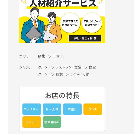
エリア
県北
日立市
ジャンル
グルメ
レストラン・食堂
食堂
グルメ
和食
うどん・そば
お店の特長
ファミリー
お一人様
友達と
ランチ
ディナー
駐車場あり