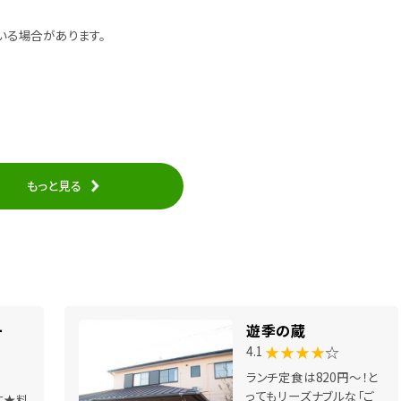
いる場合があります。
もっと見る
ー
遊季の蔵
★★★★
☆
4.1
ランチ定食は820円～！と
ってもリーズナブルな「ご
す★料