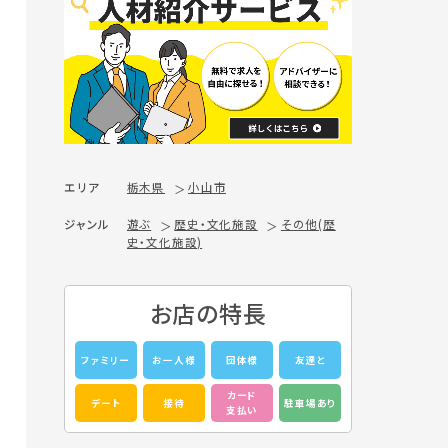
エリア
栃木県
小山市
ジャンル
遊ぶ
歴史・文化施設
その他(歴
史・文化施設)
お店の特長
ファミリー
お一人様
団体様
友達と
カード
デート
接待
駐車場あり
支払い