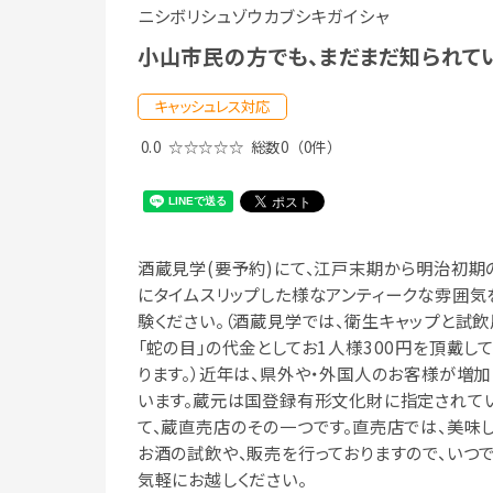
ニシボリシュゾウカブシキガイシャ
小山市民の方でも、まだまだ知られて
キャッシュレス対応
0.0
☆☆☆☆☆
総数0
（0件）
酒蔵見学(要予約)にて、江戸末期から明治初期
にタイムスリップした様なアンティークな雰囲気
験ください。（酒蔵見学では、衛生キャップと試飲
「蛇の目」の代金としてお1人様300円を頂戴し
ります。）近年は、県外や・外国人のお客様が増加
います。蔵元は国登録有形文化財に指定されて
て、蔵直売店のその一つです。直売店では、美味
お酒の試飲や、販売を行っておりますので、いつ
気軽にお越しください。