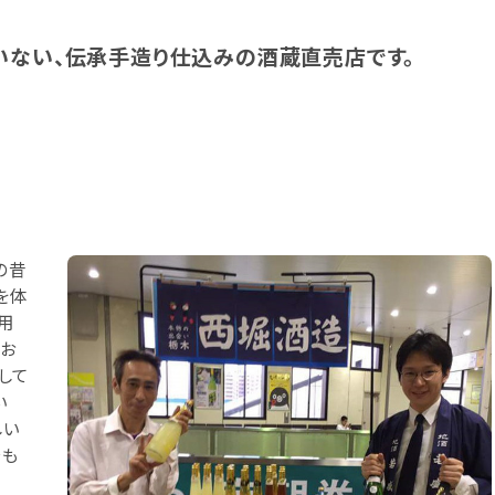
いない、伝承手造り仕込みの酒蔵直売店です。
の昔
を体
用
てお
して
い
しい
でも