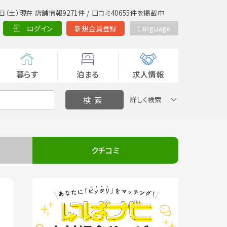
日（土）現在 店舗情報9271件 / 口コミ40655件を掲載中
ログイン
新規会員登録
Language
暮らす
泊まる
求人情報
詳しく検索
クチコミ