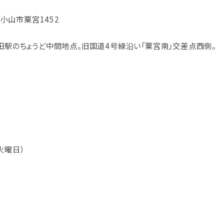
木県小山市粟宮1452
田駅のちょうど中間地点。旧国道4号線沿い「粟宮南」交差点西側。
火曜日）