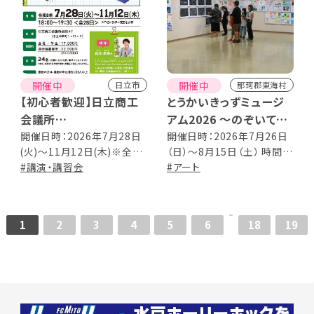
開催中
開催中
日立市
那珂郡東海村
【初心者歓迎】日立商工
とうかいきっずミュージ
会議所
アム2026 ～のぞいてみ
日商簿記3級 資格取得
よう！図工の時間～
開催日時：2026年7月28日
開催日時：2026年7月26日
(火)～11月12日(木)※全28
（日）～8月15日（土） 時間：
講座 受講生募集
回 18:00～19:30
#講演・講習会
10 : 00～19 : 00 （最終日は
#アート
15 : 00 閉館） 会期中無休
1
2
3
4
5
6
18
19