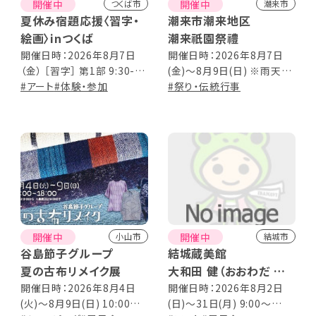
開催中
開催中
つくば市
潮来市
夏休み宿題応援〈習字・
潮来市潮来地区
絵画〉inつくば
潮来祇園祭禮
開催日時：2026年8月7日
開催日時：2026年8月7日
（金） ［習字］ 第1部 9:30-
(金)～8月9日(日) ※雨天決
10:30 第2部 11:00-
#アート
#体験・参加
行 8:00～22:00
#祭り・伝統行事
12:00 ［絵画］ 第1部 13:00-
14:30 第2部 15:00-
16:30 ※参加者総入れ替え
制
開催中
開催中
小山市
結城市
谷島節子グループ
結城蔵美館
夏の古布リメイク展
大和田 健（おおわだ たけ
し）写真展 ～ 一期一会
開催日時：2026年8月4日
開催日時：2026年8月2日
(火)～8月9日(日) 10:00～
(日)～31日(月) 9:00～
～