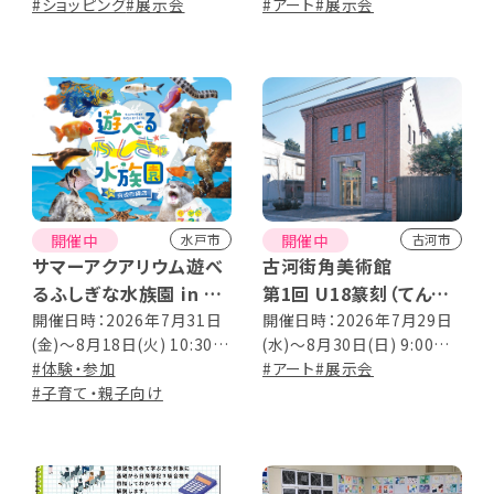
18:00(初日13:00～／最終
#ショッピング
#展示会
17:00 （最終日は12:00ま
#アート
#展示会
日16:00まで)
で）
開催中
開催中
水戸市
古河市
サマーアクアリウム遊べ
古河街角美術館
るふしぎな水族園 in 京
第1回 U18篆刻（てんこ
成百貨店
く）展
開催日時：2026年7月31日
開催日時：2026年7月29日
(金)～8月18日(火) 10:30～
(水)～8月30日(日) 9:00～
19:00 [最終日は16:00ま
#体験・参加
17:00（入館は16:30まで）
#アート
#展示会
で] ※入場はそれぞれ閉場
#子育て・親子向け
の30分前まで