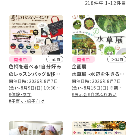
218件中 1-12件目
開催中
開催中
小山市
つくば市
色柄を選べる！自分好み
企画展
のレッスンバッグ＆移動
水草展 -水辺を生きる多
ポケット
彩なかたち-
開催日時：2026年8月7日
開催日時：2026年8月7日
(金)～8月9日(日) 10:30～
(金)～8月16日(日) ※期間
夏休みKid’sソーイング
12:00、13:00～16:00内で
#体験・参加
中休園日なし 9:00～
#展示会
#自然ふれあい
随時開催
#子育て・親子向け
17:00(最終入園16:30)