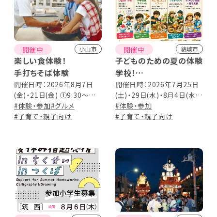
開催中
開催中
小山市
結城市
楽しい食体験！
子どものための夏の体験
手打ちそば体験
学校！
～この夏だけの“ホンモ
開催日時：2026年8月7日
開催日時：2026年7月25日
(金)・21日(金) ①9:30～
(土)・29日(水)・8月4日(水)・
ノ体験”がいっぱい！～
②13:00～
#体験・参加
#グルメ
7日(金)・10日(月) 各回9:00
#体験・参加
#子育て・親子向け
～13:00予定 ※雨天中止：
#子育て・親子向け
8/7(金) デイキャンプのみ
【対象】5歳～中学1年生 【定
員】各回20名程度 【申込】申
込フォーム、または電話にて