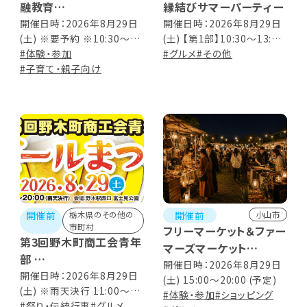
融教育
縁結びサマーパーティー
おみせやさんごっこ
開催日時：2026年8月29日
開催日時：2026年8月29日
(土) ※要予約 ※10:30～
(土) 【第1部】10:30～13:00
12:30
#体験・参加
【第2部】14:30～17:00 ※受
#グルメ
#その他
#子育て・親子向け
付は各30分前から
開催前
開催前
栃木県のその他の
小山市
市町村
フリーマーケット＆ファー
第3回野木町商工会青年
マーズマーケット
部
第57回 おやまいち
開催日時：2026年8月29日
ビールまつり
開催日時：2026年8月29日
(土) 15:00～20:00 (予定)
(土) ※雨天決行 11:00～
#体験・参加
#ショッピング
20:00
#祭り・伝統行事
#グルメ