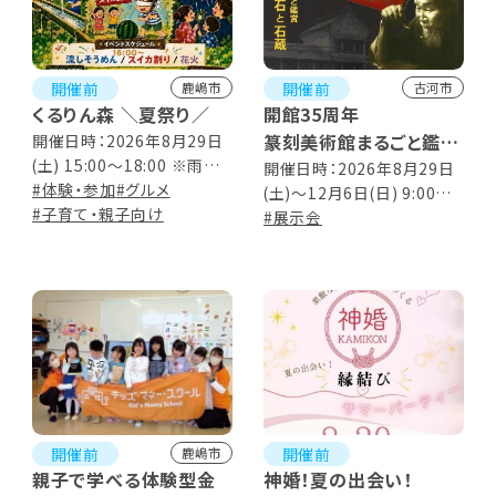
開催前
開催前
鹿嶋市
古河市
くるりん森 ＼夏祭り／
開館35周年
篆刻美術館まるごと鑑賞
開催日時：2026年8月29日
(土) 15:00～18:00 ※雨天・
-篆刻家 石井雙石と石
開催日時：2026年8月29日
荒天中止
#体験・参加
#グルメ
(土)～12月6日(日) 9:00～
蔵-
#子育て・親子向け
17:00 ※入館は16:30まで
#展示会
開催前
開催前
鹿嶋市
親子で学べる体験型金
神婚！夏の出会い！