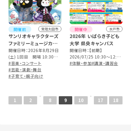
開催前
開催中
常陸太田市
水戸市
サンリオキャラクターズ
2026年 いばらき子ども
ファミリーミュージカル
大学 県央キャンパス
Song of Life
開催日時：2026年8月29日
開催日時：【前期】
(土) 1回目 開場 10:30／
2026/07/25 10:30～12:00
開演 11:00 2回目 開場
#音楽・コンサート
2026/08/08 10:30～12:00
#体験・参加
#講演・講習会
13:30／開演 14:00 ※公演
#芸能・演劇・舞台
2026/08/29 10:30～12:00
時間約90分（休憩込）
#子育て・親子向け
【後期】 2026/10/03 13:30
～15:00 2026/10/24
10:30～12:00 2026/11/07
13:30～15:00
1
2
8
9
10
17
18