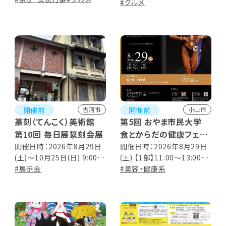
#グルメ
開催前
開催前
古河市
小山市
篆刻（てんこく）美術館
第5回 おやま市民大学
第10回 毎日展篆刻会展
食とからだの健康フェア
ー食から始めるウェルビ
開催日時：2026年8月29日
開催日時：2026年8月29日
(土)～10月25日(日) 9:00～
(土) 【1部】11:00～13:00【2
ーイングー
17:00 ※入館は16:30まで
#展示会
部】14:00～16:00 ※1部、2
#美容・健康系
部ともに内容は同じ