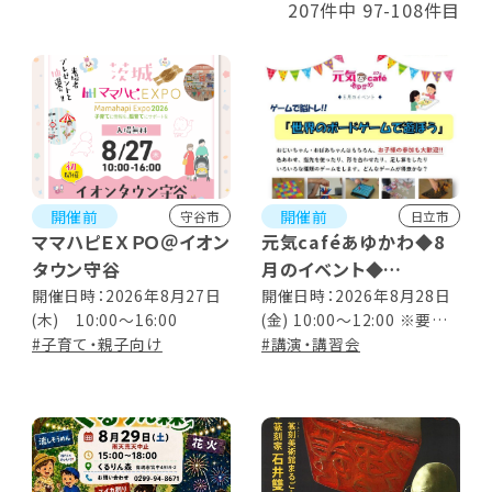
207件中 97-108件目
開催前
開催前
守谷市
日立市
ママハピＥＸＰＯ＠イオン
元気caféあゆかわ◆8
タウン守谷
月のイベント◆
ゲームで脳トレ!!『世界
開催日時：2026年8月27日
開催日時：2026年8月28日
(木) 10:00～16:00
(金) 10:00～12:00 ※要事
のボードゲームで遊ぼ
#子育て・親子向け
前申し込み
#講演・講習会
う』