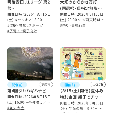
明治安田Ｊ１リーグ 第2
大畑のからかさ万灯
節
(国選択・県指定無形民
「水戸ホーリーホック vs
俗文化財)
開催日時：2026年8月15日
開催日時：2026年8月15日
(土) キックオフ 18:00
(土) 20:00～ ※雨天時は翌
ガンバ大阪」
#体験・参加
#スポーツ
日に順延
#祭り・伝統行事
#子育て・親子向け
開催前
開催前
高萩市
つくば市
第4回タカハギハナビ
【8/15（土）開催】夏休み
特別企画 親子でチャレ
開催日時：2026年8月15日
(土) 16:00～各種催し／
ンジ！「素粒子をつくろ
開催日時：2026年8月15日
19:00～花火打ち上げ開始
#花火大会
（土） 午前の部 9:30～
う」