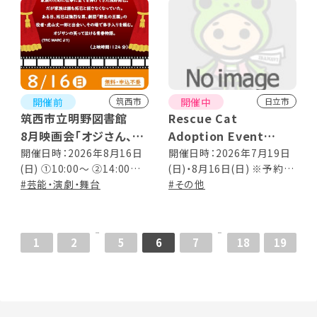
開催前
開催中
筑西市
日立市
筑西市立明野図書館
Rescue Cat
8月映画会「オジさん、劇
Adoption Event
団始めました。」
保護猫を家族に迎えてみ
開催日時：2026年8月16日
開催日時：2026年7月19日
(日) ①10:00～ ②14:00～
(日)・8月16日(日) ※予約不
ませんか？
（上映時間 124分）
#芸能・演劇・舞台
要 12:00～15:00
#その他
家族にニャろうよ！ 大み
か譲渡会
1
2
5
6
7
18
19