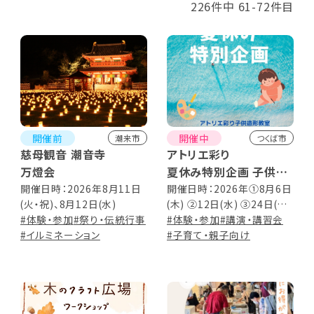
226件中 61-72件目
開催前
開催中
潮来市
つくば市
慈母観音 潮音寺
アトリエ彩り
万燈会
夏休み特別企画 子供造
形教室
開催日時：2026年8月11日
開催日時：2026年①8月6日
(火・祝)、8月12日(水)
(木) ②12日(水) ③24日(月)
#体験・参加
#祭り・伝統行事
10:00～11:30 (③24日のみ
#体験・参加
#講演・講習会
#イルミネーション
12:00まで) ※対面・オンライ
#子育て・親子向け
ン同時開催！