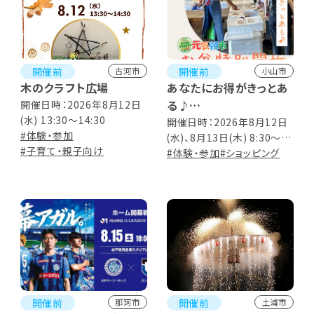
開催前
開催前
古河市
小山市
木のクラフト広場
あなたにお得がきっとあ
る♪
開催日時：2026年8月12日
(水) 13:30～14:30
元気朝市「お盆特別開
開催日時：2026年8月12日
#体験・参加
(水)、8月13日(木) 8:30～
放」
#子育て・親子向け
11:00 ※商品なくなり次第
#体験・参加
#ショッピング
終了
開催前
開催前
那珂市
土浦市