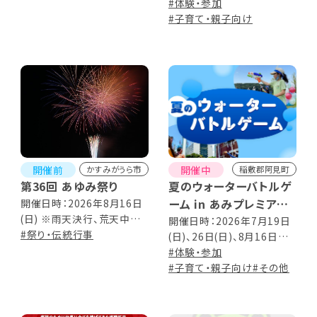
予定 ※荒天時は翌16日(日)
11:30 (開場 9:00） 午後の
#体験・参加
に順延、16日も荒天の場合
部 13:15～15:15（開場
#子育て・親子向け
は中止
12:45） プログラム 午前の
部 9:00 開場・受付 9:30 –
9:50 素粒子ミニ講座
10:00-11:30 素粒子づくり
ワークショップ 午後の部
12:45 開場・受付 13:00-
13:20 素粒子ミニ講座
13:30-15:15 素粒子づくり
ワークショップ
開催前
開催中
かすみがうら市
稲敷郡阿見町
第36回 あゆみ祭り
夏のウォーターバトルゲ
ーム in あみプレミアム・
開催日時：2026年8月16日
(日) ※雨天決行、荒天中止
アウトレット
開催日時：2026年7月19日
■祭り15:00～21:00／花火
#祭り・伝統行事
(日)、26日(日)、8月16日
20:00～20:20
(日)、23日(日)
#体験・参加
#子育て・親子向け
#その他