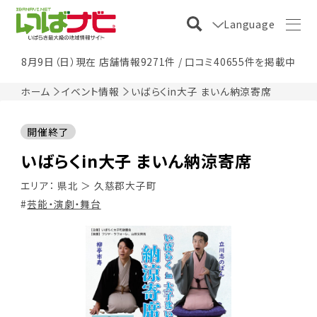
Language
8月9日（日）現在 店舗情報9271件 / 口コミ40655件を掲載中
ホーム
イベント情報
いばらくin大子 まいん納涼寄席
開催終了
いばらくin大子 まいん納涼寄席
エリア：
県北
＞
久慈郡大子町
芸能・演劇・舞台