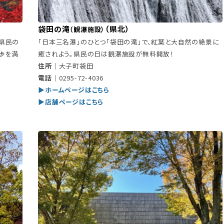
袋田の滝
（県北）
（観瀑施設）
県民の
「日本三名瀑」のひとつ「袋田の滝」で、紅葉と大自然の絶景に
歩を満
癒されよう。県民の日は観瀑施設が無料開放！
住所｜
大子町袋田
電話｜
0295-72-4036
▶ホームページはこちら
▶店舗ページはこちら