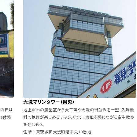
大洗マリンタワー（県央）
民の日は
地上60mの展望室から太平洋や大洗の街並みを一望！入場無
ひ体感
料で絶景が楽しめるチャンスです！海風を感じながら空中散歩
を楽しもう。
住所｜
東茨城郡大洗町港中央10番地