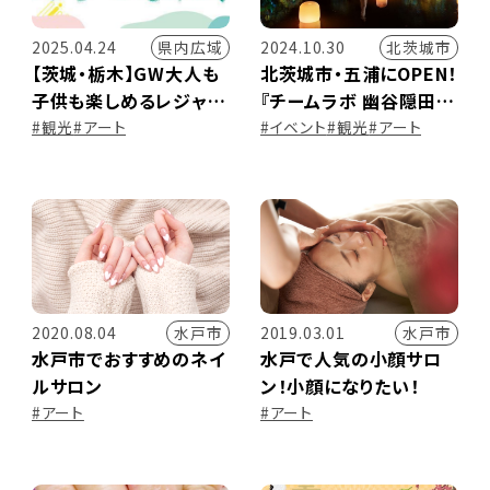
県内広域
北茨城市
2025.04.24
2024.10.30
【茨城・栃木】GW大人も
北茨城市・五浦にOPEN！
子供も楽しめるレジャー
『チームラボ 幽谷隠田
＆ものづくり体験スポッ
跡』
#観光
#アート
#イベント
#観光
#アート
ト
水戸市
水戸市
2020.08.04
2019.03.01
水戸市でおすすめのネイ
水戸で人気の小顔サロ
ルサロン
ン！小顔になりたい！
#アート
#アート