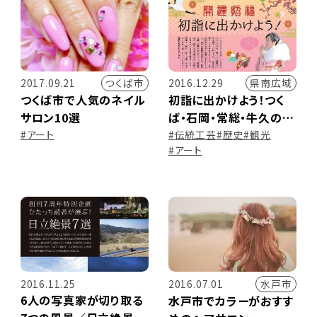
つくば市
県南広域
2017.09.21
2016.12.29
つくば市で人気のネイル
初詣に出かけよう！つく
サロン10選
ば・石岡・常総・牛久の神
社＆近くのおすすめスポ
#アート
#伝統工芸
#歴史
#観光
#アート
ット情報
水戸市
2016.11.25
2016.07.01
6人の写真家が切り取る
水戸市でカラーがおすす