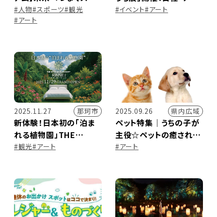
パーカーの鼓動と車文化
ット・見どころをご紹介♪
#人物
#スポーツ
#観光
#イベント
#アート
#アート
のバトン
那珂市
県内広域
2025.11.27
2025.09.26
新体験！日本初の「泊ま
ペット特集｜うちの子が
れる植物園」THE
主役☆ペットの癒されシ
BOTANICAL RESORT
ョット大公開！
#観光
#アート
#アート
林音が那珂市に誕生！