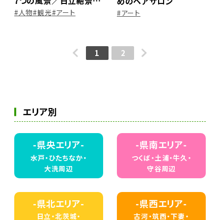
7つの風景／日立絶景7
めのヘアサロン
選
#人物
#観光
#アート
#アート
1
2
エリア別
-県央エリア-
-県南エリア-
水戸・ひたちなか・
つくば・土浦・牛久・
大洗周辺
守谷周辺
-県北エリア-
-県西エリア-
日立・北茨城・
古河・筑西・下妻・