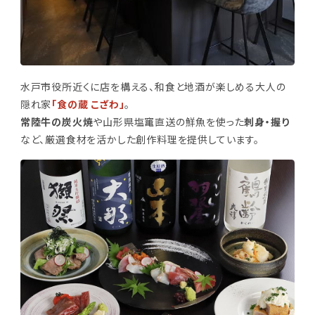
水戸市役所近くに店を構える、和食と地酒が楽しめる大人の
隠れ家
「食の蔵 こざわ」
。
常陸牛の炭火焼
や山形県塩竃直送の鮮魚を使った
刺身・握り
など、厳選食材を活かした創作料理を提供しています。