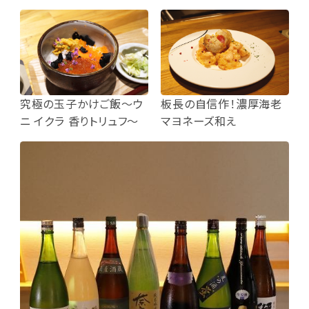
板長の自信作！濃厚海老
究極の玉子かけご飯～ウ
マヨネーズ和え
ニ イクラ 香りトリュフ～