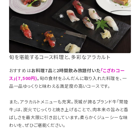
旬を堪能するコース料理と、多彩なアラカルト
おすすめは
お料理7品
と
2時間飲み放題付いた
「こざわコー
ス」(7,500円)
。
旬の食材をふんだんに取り入れた料理を、一
品一品ゆっくりと味わえる満足度の高いコースです。
また、アラカルトメニューも充実。茨城が誇るブランド牛「常陸
牛」は、炭火でじっくりと焼き上げることで、肉本来の旨みと香
ばしさを最大限に引き出しています。柔らかくジューシーな味
わいを、ぜひご堪能ください。