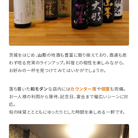
茨城をはじめ、
山形
の地酒も豊富に取り揃えており、酒通も思
わず唸る充実のラインアップ。料理との相性を楽しみながら、
お好みの一杯を見つけてみてはいかがでしょうか。
落ち着いた
和モダン
な店内には
カウンター席
や
個室
も完備。
お一人様の利用から接待、記念日、宴会まで幅広いシーンに対
応。
旬の味覚ととともにゆったりとした時間を楽しめる一軒です。