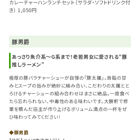
カレーチャーハンランチセット（サラダ・ソフトドリンク付
き） 1,050円
豚男爵
あっさり魚介系～G系まで！老若男女に愛される“豚
推しラーメン”
極厚の豚バラチャーシューが自慢の「豚太麺」。背脂の甘
みとスープの旨みが絶妙に絡み合い、こだわりの太麺とと
ろけるチャーシューの組み合わせはまさに絶品。
一度食べ
たら忘れられない、中毒性のある味わいです。
大勝軒で修
業を積んだ店主が作り上げるボリューム満点の一杯をぜ
ひ味わってみてください！
◆豚男爵