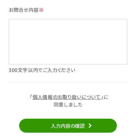
・利用規約等で禁じている不正行為等の確認
お問合せ内容
※
・メールマガジンの配信
・本サービスに関する規約等の変更の通知
・本サービスの改善、新サービスの開発等に役立
てるため
（1）いばナビ会員登録
・会員登録者の個人認証、本人確認
・会員ポイントプログラムの運営
・投稿したクチコミ情報、写真の本サービスへの
300文字以内でご入力ください
掲載
・メールマガジン、お知らせ、広告等の配信
・本サービスに関する規約等の変更の通知
「
個人情報のお取り扱いについて
」に
（2）ユーザーからのお問い合わせへの対応
同意しました
・ユーザーからのご意見、情報提供、お問い合わ
せの内容確認、返答
入力内容の確認
・当サービスの品質改善