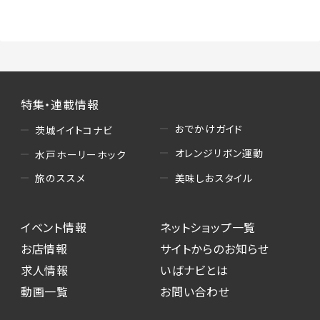
（3）情報掲載・広告に関するお問い合わせへの
対応
・お問い合わせに関する返答、及び当社の各種サ
ービスのご提案、情報提供、広告配信
（4）キャンペーンのお申込み
特集・連載情報
・読者プレゼント、アンケート等、当サービスが実
施するキャンペーンの抽選、当選者への連絡及
おでかけガイド
茨城イイトコナビ
び発送 ・ユーザーの趣向や属性情報等の分析
オレンジリボン運動
水戸ホーリーホック
（5）広告主への問い合わせ・応募等への対応
美味しおスタイル
旅のススメ
・本サービスを通じて広告主に送信したお問い
合わせの内容確認、返答
イベント情報
ネットショップ一覧
・本サービスを通じて求人広告に応募した際の
選考に関する連絡
お店情報
サイトからのお知らせ
・本サービスを通じて店舗への来店予約を登録
求人情報
いばナビとは
した際の内容確認、返答
動画一覧
お問い合わせ