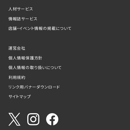
個人情報提供の任意性について
本サービスが収集する個人情報は、ご本人の意
人材サービス
思により任意でご提供いただくものですが、各サ
情報誌サービス
ービスの実施にあたりそれぞれ必要となる項目
店舗・イベント情報の掲載について
を入力いただかない場合は、各々のサービスを
ご利用できない場合があります。
運営会社
個人情報の第三者への提供について
個人情報保護方針
当社は、以下の提供先に対して個人情報を提供
します。
個人情報の取り扱いについて
利用規約
(1)お客様が求人応募フォームより個人情報を
送信した事業主（広告主）への提供
リンク用バナーダウンロード
・提供の目的
サイトマップ
お客様が求職活動・応募等を行った企業による
お客様に対する採用・選考活動およびそれに伴
うやりとり・情報提供（採否・合否の検討を含み
ます）
・提供する個人情報の項目