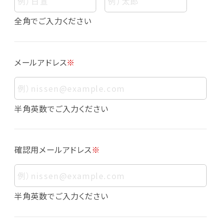
個人情報
個人情報とは、お客様個人に関する情報であっ
全角でご入力ください
て、当該情報を構成する氏名、住所、電話番号、
メールアドレス、生年月日、写真その他の記述等
により、お客様個人を特定できるものをいいま
メールアドレス
※
す。また、その情報のみでは識別できない場合で
も、他の情報と容易に照合することで、結果的に
お客様個人を識別できるものも個人情報に含ま
れます。
半角英数でご入力ください
個人情報の利用目的について
本サービスにおける個人情報の利用目的は以
確認用メールアドレス
※
下の通りであり、これらの目的達成の範囲を超
えてお客様の個人情報を利用することはありま
せん。
・会員登録者の個人認証
半角英数でご入力ください
・会員ポイントプログラムの運営
・各種お申込みや、お問い合わせへの対応