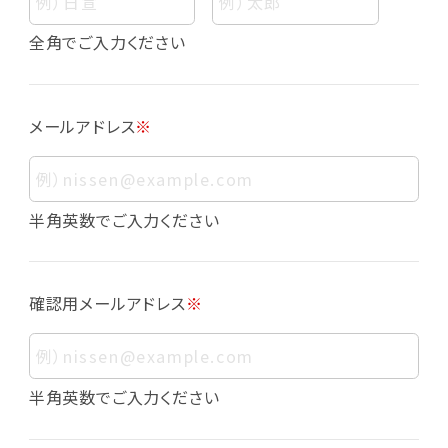
個人情報
個人情報とは、お客様個人に関する情報であっ
全角でご入力ください
て、当該情報を構成する氏名、住所、電話番号、
メールアドレス、生年月日、写真その他の記述等
により、お客様個人を特定できるものをいいま
メールアドレス
※
す。また、その情報のみでは識別できない場合で
も、他の情報と容易に照合することで、結果的に
お客様個人を識別できるものも個人情報に含ま
れます。
半角英数でご入力ください
個人情報の利用目的について
本サービスにおける個人情報の利用目的は以
確認用メールアドレス
※
下の通りであり、これらの目的達成の範囲を超
えてお客様の個人情報を利用することはありま
せん。
・会員登録者の個人認証
半角英数でご入力ください
・会員ポイントプログラムの運営
・各種お申込みや、お問い合わせへの対応