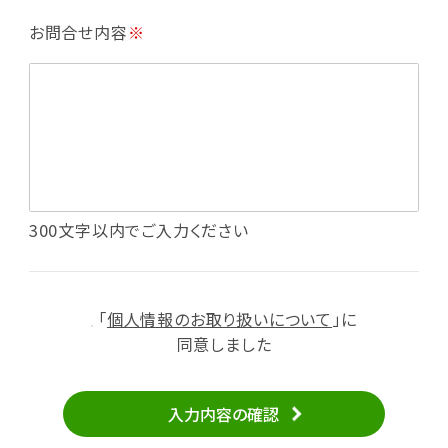
・利用規約等で禁じている不正行為等の確認
お問合せ内容
※
・メールマガジンの配信
・本サービスに関する規約等の変更の通知
・本サービスの改善、新サービスの開発等に役立
てるため
（1）いばナビ会員登録
・会員登録者の個人認証、本人確認
・会員ポイントプログラムの運営
・投稿したクチコミ情報、写真の本サービスへの
300文字以内でご入力ください
掲載
・メールマガジン、お知らせ、広告等の配信
・本サービスに関する規約等の変更の通知
「
個人情報のお取り扱いについて
」に
（2）ユーザーからのお問い合わせへの対応
同意しました
・ユーザーからのご意見、情報提供、お問い合わ
せの内容確認、返答
入力内容の確認
・当サービスの品質改善