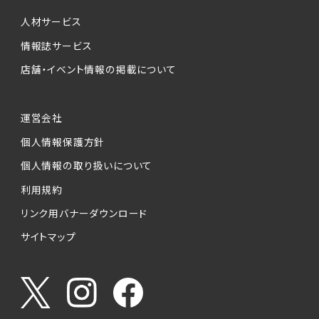
個人情報提供の任意性について
本サービスが収集する個人情報は、ご本人の意
人材サービス
思により任意でご提供いただくものですが、各サ
情報誌サービス
ービスの実施にあたりそれぞれ必要となる項目
店舗・イベント情報の掲載について
を入力いただかない場合は、各々のサービスを
ご利用できない場合があります。
運営会社
個人情報の第三者への提供について
個人情報保護方針
当社は、以下の提供先に対して個人情報を提供
します。
個人情報の取り扱いについて
利用規約
(1)お客様が求人応募フォームより個人情報を
送信した事業主（広告主）への提供
リンク用バナーダウンロード
・提供の目的
サイトマップ
お客様が求職活動・応募等を行った企業による
お客様に対する採用・選考活動およびそれに伴
うやりとり・情報提供（採否・合否の検討を含み
ます）
・提供する個人情報の項目