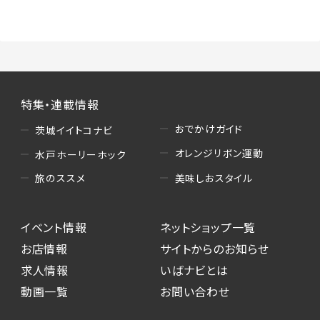
（3）情報掲載・広告に関するお問い合わせへの
対応
・お問い合わせに関する返答、及び当社の各種サ
ービスのご提案、情報提供、広告配信
（4）キャンペーンのお申込み
特集・連載情報
・読者プレゼント、アンケート等、当サービスが実
施するキャンペーンの抽選、当選者への連絡及
おでかけガイド
茨城イイトコナビ
び発送 ・ユーザーの趣向や属性情報等の分析
オレンジリボン運動
水戸ホーリーホック
（5）広告主への問い合わせ・応募等への対応
美味しおスタイル
旅のススメ
・本サービスを通じて広告主に送信したお問い
合わせの内容確認、返答
イベント情報
ネットショップ一覧
・本サービスを通じて求人広告に応募した際の
選考に関する連絡
お店情報
サイトからのお知らせ
・本サービスを通じて店舗への来店予約を登録
求人情報
いばナビとは
した際の内容確認、返答
動画一覧
お問い合わせ