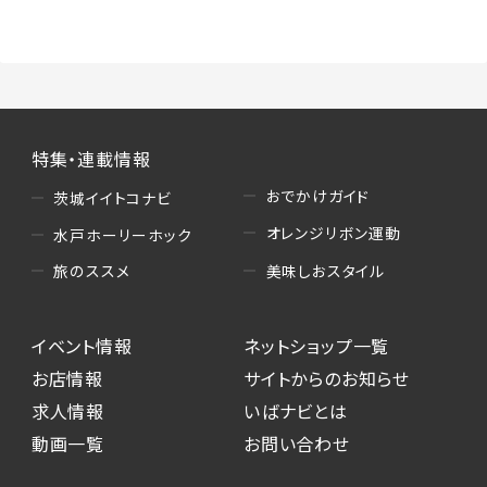
（3）情報掲載・広告に関するお問い合わせへの
対応
・お問い合わせに関する返答、及び当社の各種サ
ービスのご提案、情報提供、広告配信
（4）キャンペーンのお申込み
特集・連載情報
・読者プレゼント、アンケート等、当サービスが実
施するキャンペーンの抽選、当選者への連絡及
おでかけガイド
茨城イイトコナビ
び発送 ・ユーザーの趣向や属性情報等の分析
オレンジリボン運動
水戸ホーリーホック
（5）広告主への問い合わせ・応募等への対応
美味しおスタイル
旅のススメ
・本サービスを通じて広告主に送信したお問い
合わせの内容確認、返答
イベント情報
ネットショップ一覧
・本サービスを通じて求人広告に応募した際の
選考に関する連絡
お店情報
サイトからのお知らせ
・本サービスを通じて店舗への来店予約を登録
求人情報
いばナビとは
した際の内容確認、返答
動画一覧
お問い合わせ