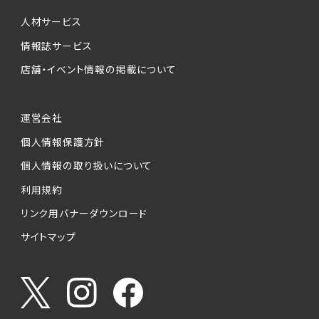
個人情報提供の任意性について
本サービスが収集する個人情報は、ご本人の意
人材サービス
思により任意でご提供いただくものですが、各サ
情報誌サービス
ービスの実施にあたりそれぞれ必要となる項目
店舗・イベント情報の掲載について
を入力いただかない場合は、各々のサービスを
ご利用できない場合があります。
運営会社
個人情報の第三者への提供について
個人情報保護方針
当社は、以下の提供先に対して個人情報を提供
します。
個人情報の取り扱いについて
利用規約
(1)お客様が求人応募フォームより個人情報を
送信した事業主（広告主）への提供
リンク用バナーダウンロード
・提供の目的
サイトマップ
お客様が求職活動・応募等を行った企業による
お客様に対する採用・選考活動およびそれに伴
うやりとり・情報提供（採否・合否の検討を含み
ます）
・提供する個人情報の項目