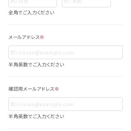
個人情報
個人情報とは、お客様個人に関する情報であっ
全角でご入力ください
て、当該情報を構成する氏名、住所、電話番号、
メールアドレス、生年月日、写真その他の記述等
により、お客様個人を特定できるものをいいま
メールアドレス
※
す。また、その情報のみでは識別できない場合で
も、他の情報と容易に照合することで、結果的に
お客様個人を識別できるものも個人情報に含ま
れます。
半角英数でご入力ください
個人情報の利用目的について
本サービスにおける個人情報の利用目的は以
確認用メールアドレス
※
下の通りであり、これらの目的達成の範囲を超
えてお客様の個人情報を利用することはありま
せん。
・会員登録者の個人認証
半角英数でご入力ください
・会員ポイントプログラムの運営
・各種お申込みや、お問い合わせへの対応