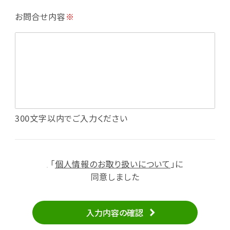
・利用規約等で禁じている不正行為等の確認
お問合せ内容
※
・メールマガジンの配信
・本サービスに関する規約等の変更の通知
・本サービスの改善、新サービスの開発等に役立
てるため
（1）いばナビ会員登録
・会員登録者の個人認証、本人確認
・会員ポイントプログラムの運営
・投稿したクチコミ情報、写真の本サービスへの
300文字以内でご入力ください
掲載
・メールマガジン、お知らせ、広告等の配信
・本サービスに関する規約等の変更の通知
「
個人情報のお取り扱いについて
」に
（2）ユーザーからのお問い合わせへの対応
同意しました
・ユーザーからのご意見、情報提供、お問い合わ
せの内容確認、返答
入力内容の確認
・当サービスの品質改善