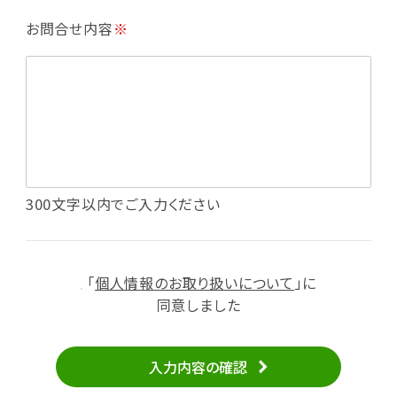
・利用規約等で禁じている不正行為等の確認
お問合せ内容
※
・メールマガジンの配信
・本サービスに関する規約等の変更の通知
・本サービスの改善、新サービスの開発等に役立
てるため
（1）いばナビ会員登録
・会員登録者の個人認証、本人確認
・会員ポイントプログラムの運営
・投稿したクチコミ情報、写真の本サービスへの
300文字以内でご入力ください
掲載
・メールマガジン、お知らせ、広告等の配信
・本サービスに関する規約等の変更の通知
「
個人情報のお取り扱いについて
」に
（2）ユーザーからのお問い合わせへの対応
同意しました
・ユーザーからのご意見、情報提供、お問い合わ
せの内容確認、返答
入力内容の確認
・当サービスの品質改善