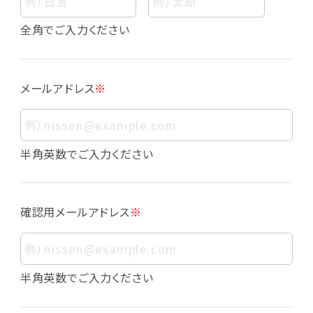
個人情報
個人情報とは、お客様個人に関する情報であっ
全角でご入力ください
て、当該情報を構成する氏名、住所、電話番号、
メールアドレス、生年月日、写真その他の記述等
により、お客様個人を特定できるものをいいま
メールアドレス
※
す。また、その情報のみでは識別できない場合で
も、他の情報と容易に照合することで、結果的に
お客様個人を識別できるものも個人情報に含ま
れます。
半角英数でご入力ください
個人情報の利用目的について
本サービスにおける個人情報の利用目的は以
確認用メールアドレス
※
下の通りであり、これらの目的達成の範囲を超
えてお客様の個人情報を利用することはありま
せん。
・会員登録者の個人認証
半角英数でご入力ください
・会員ポイントプログラムの運営
・各種お申込みや、お問い合わせへの対応