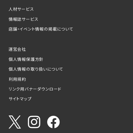
個人情報提供の任意性について
本サービスが収集する個人情報は、ご本人の意
人材サービス
思により任意でご提供いただくものですが、各サ
情報誌サービス
ービスの実施にあたりそれぞれ必要となる項目
店舗・イベント情報の掲載について
を入力いただかない場合は、各々のサービスを
ご利用できない場合があります。
運営会社
個人情報の第三者への提供について
個人情報保護方針
当社は、以下の提供先に対して個人情報を提供
します。
個人情報の取り扱いについて
利用規約
(1)お客様が求人応募フォームより個人情報を
送信した事業主（広告主）への提供
リンク用バナーダウンロード
・提供の目的
サイトマップ
お客様が求職活動・応募等を行った企業による
お客様に対する採用・選考活動およびそれに伴
うやりとり・情報提供（採否・合否の検討を含み
ます）
・提供する個人情報の項目