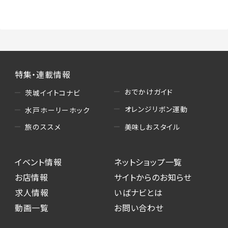
（3）情報掲載・広告に関するお問い合わせへの
対応
・お問い合わせに関する返答、及び当社の各種サ
ービスのご提案、情報提供、広告配信
（4）キャンペーンのお申込み
特集・連載情報
・読者プレゼント、アンケート等、当サービスが実
施するキャンペーンの抽選、当選者への連絡及
おでかけガイド
茨城イイトコナビ
び発送 ・ユーザーの趣向や属性情報等の分析
オレンジリボン運動
水戸ホーリーホック
（5）広告主への問い合わせ・応募等への対応
美味しおスタイル
旅のススメ
・本サービスを通じて広告主に送信したお問い
合わせの内容確認、返答
イベント情報
ネットショップ一覧
・本サービスを通じて求人広告に応募した際の
選考に関する連絡
お店情報
サイトからのお知らせ
・本サービスを通じて店舗への来店予約を登録
求人情報
いばナビとは
した際の内容確認、返答
動画一覧
お問い合わせ