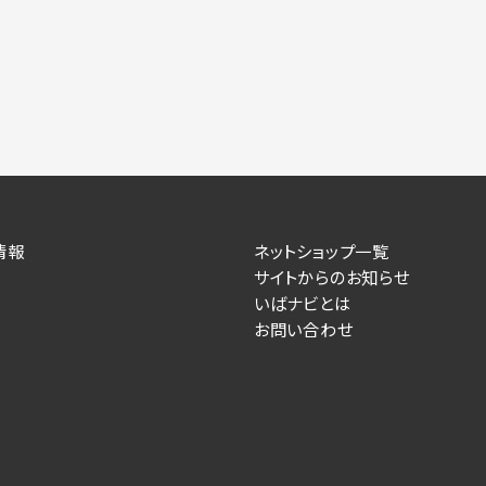
力いただかない場合は、各々のサービスをご利用できない場合が
提供します。
情報を送信した事業主（広告主）への提供
によるお客様に対する採用・選考活動およびそれに伴うやりと
す）
情報
ネットショップ一覧
サイトからのお知らせ
住所、電話番号、メールアドレス、応募理由
いばナビとは
お問い合わせ
が提供する事業主専用の管理画面に表示）
人情報を送信した事業主（広告主）への提供
るお客様に対するサービス提供、およびその履行に伴うお客様