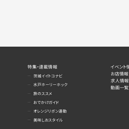
施にあたりそれぞれ必要となる項目を入
あります。
個人情報の第三者への提供について
当社は、以下の提供先に対して個人情報を
(1)お客様が求人応募フォームより個人
・提供の目的
お客様が求職活動・応募等を行った企業
り・情報提供（採否・合否の検討を含みま
特集・連載情報
イベント
・提供する個人情報の項目
お店情報
求人応募フォームより直接取得した氏名、
茨城イイトコナビ
求人情報
・提供の手段又は方法
水戸ホーリーホック
動画一覧
書面もしくは電磁的な方法（本サービス
旅のススメ
(2)お客様がネット予約フォームより個
おでかけガイド
・提供の目的
オレンジリボン運動
お客様が予約申し込みを行った店舗によ
美味しおスタイル
への連絡・情報提供
・提供する個人情報の項目