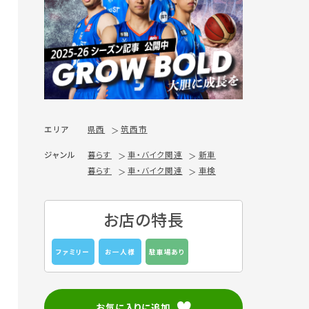
エリア
県西
筑西市
ジャンル
暮らす
車・バイク関連
新車
暮らす
車・バイク関連
車検
お店の特長
ファミリー
お一人様
駐車場あり
お気に入りに追加