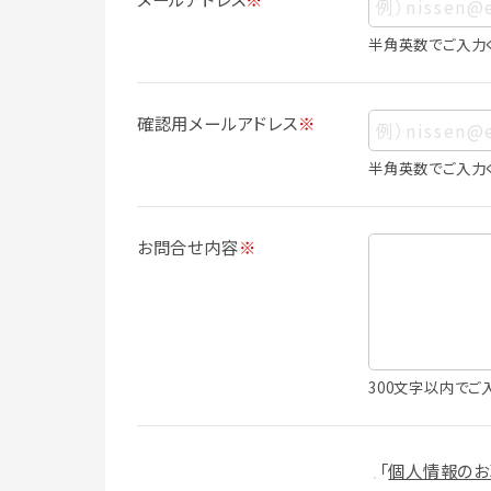
ス、生年月日、写真その他の記述等により
は識別できない場合でも、他の情報と容易
半角英数でご入力
人情報に含まれます。
個人情報の利用目的について
確認用メールアドレス
※
本サービスにおける個人情報の利用目的
個人情報を利用することはありません。
半角英数でご入力
・会員登録者の個人認証
・会員ポイントプログラムの運営
・各種お申込みや、お問い合わせへの対応
お問合せ内容
※
・利用規約等で禁じている不正行為等の
・メールマガジンの配信
・本サービスに関する規約等の変更の通
・本サービスの改善、新サービスの開発等
（1）いばナビ会員登録
300文字以内でご
・会員登録者の個人認証、本人確認
・会員ポイントプログラムの運営
・投稿したクチコミ情報、写真の本サービ
「
個人情報のお