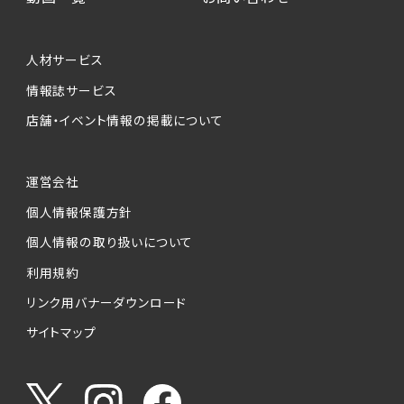
個人情報提供の任意性について
本サービスが収集する個人情報は、ご本人の意
人材サービス
思により任意でご提供いただくものですが、各サ
情報誌サービス
ービスの実施にあたりそれぞれ必要となる項目
店舗・イベント情報の掲載について
を入力いただかない場合は、各々のサービスを
ご利用できない場合があります。
運営会社
個人情報の第三者への提供について
個人情報保護方針
当社は、以下の提供先に対して個人情報を提供
します。
個人情報の取り扱いについて
利用規約
(1)お客様が求人応募フォームより個人情報を
送信した事業主（広告主）への提供
リンク用バナーダウンロード
・提供の目的
サイトマップ
お客様が求職活動・応募等を行った企業による
お客様に対する採用・選考活動およびそれに伴
うやりとり・情報提供（採否・合否の検討を含み