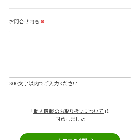
・各種お申込みや、お問い合わせへの対応
・利用規約等で禁じている不正行為等の確認
お問合せ内容
※
・メールマガジンの配信
・本サービスに関する規約等の変更の通知
・本サービスの改善、新サービスの開発等に役立
てるため
（1）いばナビ会員登録
・会員登録者の個人認証、本人確認
・会員ポイントプログラムの運営
・投稿したクチコミ情報、写真の本サービスへの
300文字以内でご入力ください
掲載
・メールマガジン、お知らせ、広告等の配信
・本サービスに関する規約等の変更の通知
「
個人情報のお取り扱いについて
」に
（2）ユーザーからのお問い合わせへの対応
同意しました
・ユーザーからのご意見、情報提供、お問い合わ
せの内容確認、返答