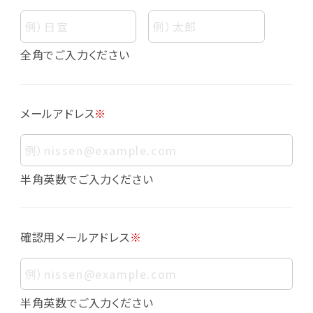
個人情報
個人情報とは、お客様個人に関する情報であっ
全角でご入力ください
て、当該情報を構成する氏名、住所、電話番号、
メールアドレス、生年月日、写真その他の記述等
により、お客様個人を特定できるものをいいま
メールアドレス
※
す。また、その情報のみでは識別できない場合で
も、他の情報と容易に照合することで、結果的に
お客様個人を識別できるものも個人情報に含ま
れます。
半角英数でご入力ください
個人情報の利用目的について
本サービスにおける個人情報の利用目的は以
確認用メールアドレス
※
下の通りであり、これらの目的達成の範囲を超
えてお客様の個人情報を利用することはありま
せん。
・会員登録者の個人認証
半角英数でご入力ください
・会員ポイントプログラムの運営