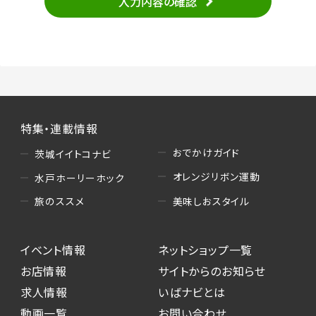
入力内容の確認
・当サービスの品質改善
（3）情報掲載・広告に関するお問い合わせへの
対応
・お問い合わせに関する返答、及び当社の各種サ
ービスのご提案、情報提供、広告配信
（4）キャンペーンのお申込み
特集・連載情報
・読者プレゼント、アンケート等、当サービスが実
施するキャンペーンの抽選、当選者への連絡及
おでかけガイド
茨城イイトコナビ
び発送 ・ユーザーの趣向や属性情報等の分析
オレンジリボン運動
水戸ホーリーホック
（5）広告主への問い合わせ・応募等への対応
美味しおスタイル
旅のススメ
・本サービスを通じて広告主に送信したお問い
合わせの内容確認、返答
イベント情報
ネットショップ一覧
・本サービスを通じて求人広告に応募した際の
選考に関する連絡
お店情報
サイトからのお知らせ
・本サービスを通じて店舗への来店予約を登録
求人情報
いばナビとは
した際の内容確認、返答
動画一覧
お問い合わせ