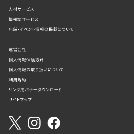
個人情報提供の任意性について
本サービスが収集する個人情報は、ご本人の意
人材サービス
思により任意でご提供いただくものですが、各サ
情報誌サービス
ービスの実施にあたりそれぞれ必要となる項目
店舗・イベント情報の掲載について
を入力いただかない場合は、各々のサービスを
ご利用できない場合があります。
運営会社
個人情報の第三者への提供について
個人情報保護方針
当社は、以下の提供先に対して個人情報を提供
します。
個人情報の取り扱いについて
利用規約
(1)お客様が求人応募フォームより個人情報を
送信した事業主（広告主）への提供
リンク用バナーダウンロード
・提供の目的
サイトマップ
お客様が求職活動・応募等を行った企業による
お客様に対する採用・選考活動およびそれに伴
うやりとり・情報提供（採否・合否の検討を含み
ます）
・提供する個人情報の項目