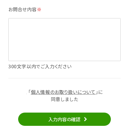
・利用規約等で禁じている不正行為等の確認
お問合せ内容
※
・メールマガジンの配信
・本サービスに関する規約等の変更の通知
・本サービスの改善、新サービスの開発等に役立
てるため
（1）いばナビ会員登録
・会員登録者の個人認証、本人確認
・会員ポイントプログラムの運営
・投稿したクチコミ情報、写真の本サービスへの
300文字以内でご入力ください
掲載
・メールマガジン、お知らせ、広告等の配信
・本サービスに関する規約等の変更の通知
「
個人情報のお取り扱いについて
」に
（2）ユーザーからのお問い合わせへの対応
同意しました
・ユーザーからのご意見、情報提供、お問い合わ
せの内容確認、返答
入力内容の確認
・当サービスの品質改善