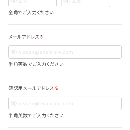
個人情報
個人情報とは、お客様個人に関する情報であっ
全角でご入力ください
て、当該情報を構成する氏名、住所、電話番号、
メールアドレス、生年月日、写真その他の記述等
により、お客様個人を特定できるものをいいま
メールアドレス
※
す。また、その情報のみでは識別できない場合で
も、他の情報と容易に照合することで、結果的に
お客様個人を識別できるものも個人情報に含ま
れます。
半角英数でご入力ください
個人情報の利用目的について
本サービスにおける個人情報の利用目的は以
確認用メールアドレス
※
下の通りであり、これらの目的達成の範囲を超
えてお客様の個人情報を利用することはありま
せん。
・会員登録者の個人認証
半角英数でご入力ください
・会員ポイントプログラムの運営
・各種お申込みや、お問い合わせへの対応