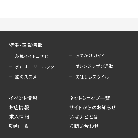
（3）情報掲載・広告に関するお問い合わせへの
対応
・お問い合わせに関する返答、及び当社の各種サ
ービスのご提案、情報提供、広告配信
（4）キャンペーンのお申込み
特集・連載情報
・読者プレゼント、アンケート等、当サービスが実
施するキャンペーンの抽選、当選者への連絡及
おでかけガイド
茨城イイトコナビ
び発送 ・ユーザーの趣向や属性情報等の分析
オレンジリボン運動
水戸ホーリーホック
（5）広告主への問い合わせ・応募等への対応
美味しおスタイル
旅のススメ
・本サービスを通じて広告主に送信したお問い
合わせの内容確認、返答
イベント情報
ネットショップ一覧
・本サービスを通じて求人広告に応募した際の
選考に関する連絡
お店情報
サイトからのお知らせ
・本サービスを通じて店舗への来店予約を登録
求人情報
いばナビとは
した際の内容確認、返答
動画一覧
お問い合わせ