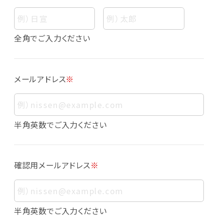
個人情報
個人情報とは、お客様個人に関する情報であっ
全角でご入力ください
て、当該情報を構成する氏名、住所、電話番号、
メールアドレス、生年月日、写真その他の記述等
により、お客様個人を特定できるものをいいま
メールアドレス
※
す。また、その情報のみでは識別できない場合で
も、他の情報と容易に照合することで、結果的に
お客様個人を識別できるものも個人情報に含ま
れます。
半角英数でご入力ください
個人情報の利用目的について
本サービスにおける個人情報の利用目的は以
確認用メールアドレス
※
下の通りであり、これらの目的達成の範囲を超
えてお客様の個人情報を利用することはありま
せん。
・会員登録者の個人認証
半角英数でご入力ください
・会員ポイントプログラムの運営