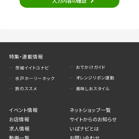
入力内容の確認
・当サービスの品質改善
（3）情報掲載・広告に関するお問い合わせへの
対応
・お問い合わせに関する返答、及び当社の各種サ
ービスのご提案、情報提供、広告配信
（4）キャンペーンのお申込み
特集・連載情報
・読者プレゼント、アンケート等、当サービスが実
施するキャンペーンの抽選、当選者への連絡及
おでかけガイド
茨城イイトコナビ
び発送 ・ユーザーの趣向や属性情報等の分析
オレンジリボン運動
水戸ホーリーホック
（5）広告主への問い合わせ・応募等への対応
美味しおスタイル
旅のススメ
・本サービスを通じて広告主に送信したお問い
合わせの内容確認、返答
イベント情報
ネットショップ一覧
・本サービスを通じて求人広告に応募した際の
選考に関する連絡
お店情報
サイトからのお知らせ
・本サービスを通じて店舗への来店予約を登録
求人情報
いばナビとは
した際の内容確認、返答
動画一覧
お問い合わせ