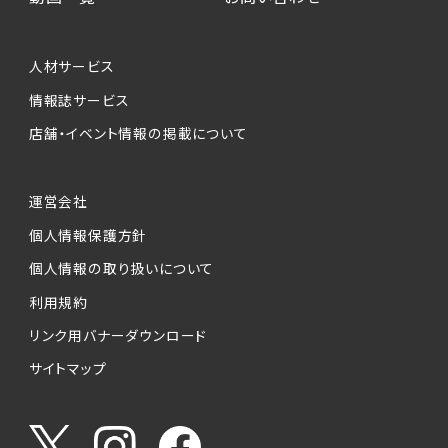
個人情報提供の任意性について
本サービスが収集する個人情報は、ご本人の意
人材サービス
思により任意でご提供いただくものですが、各サ
情報誌サービス
ービスの実施にあたりそれぞれ必要となる項目
店舗・イベント情報の掲載について
を入力いただかない場合は、各々のサービスを
ご利用できない場合があります。
運営会社
個人情報の第三者への提供について
個人情報保護方針
当社は、以下の提供先に対して個人情報を提供
します。
個人情報の取り扱いについて
利用規約
(1)お客様が求人応募フォームより個人情報を
送信した事業主（広告主）への提供
リンク用バナーダウンロード
・提供の目的
サイトマップ
お客様が求職活動・応募等を行った企業による
お客様に対する採用・選考活動およびそれに伴
うやりとり・情報提供（採否・合否の検討を含み