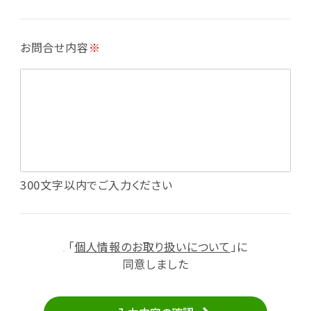
・各種お申込みや、お問い合わせへの対応
・利用規約等で禁じている不正行為等の確認
お問合せ内容
※
・メールマガジンの配信
・本サービスに関する規約等の変更の通知
・本サービスの改善、新サービスの開発等に役立
てるため
（1）いばナビ会員登録
・会員登録者の個人認証、本人確認
・会員ポイントプログラムの運営
・投稿したクチコミ情報、写真の本サービスへの
300文字以内でご入力ください
掲載
・メールマガジン、お知らせ、広告等の配信
・本サービスに関する規約等の変更の通知
「
個人情報のお取り扱いについて
」に
（2）ユーザーからのお問い合わせへの対応
同意しました
・ユーザーからのご意見、情報提供、お問い合わ
せの内容確認、返答