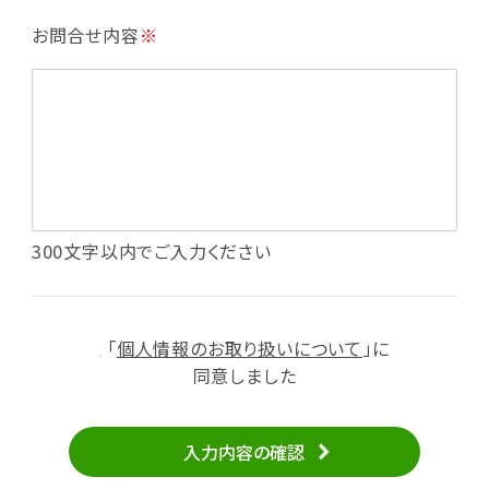
・利用規約等で禁じている不正行為等の確認
お問合せ内容
※
・メールマガジンの配信
・本サービスに関する規約等の変更の通知
・本サービスの改善、新サービスの開発等に役立
てるため
（1）いばナビ会員登録
・会員登録者の個人認証、本人確認
・会員ポイントプログラムの運営
・投稿したクチコミ情報、写真の本サービスへの
300文字以内でご入力ください
掲載
・メールマガジン、お知らせ、広告等の配信
・本サービスに関する規約等の変更の通知
「
個人情報のお取り扱いについて
」に
（2）ユーザーからのお問い合わせへの対応
同意しました
・ユーザーからのご意見、情報提供、お問い合わ
せの内容確認、返答
入力内容の確認
・当サービスの品質改善