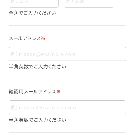
個人情報
個人情報とは、お客様個人に関する情報であっ
全角でご入力ください
て、当該情報を構成する氏名、住所、電話番号、
メールアドレス、生年月日、写真その他の記述等
により、お客様個人を特定できるものをいいま
メールアドレス
※
す。また、その情報のみでは識別できない場合で
も、他の情報と容易に照合することで、結果的に
お客様個人を識別できるものも個人情報に含ま
れます。
半角英数でご入力ください
個人情報の利用目的について
本サービスにおける個人情報の利用目的は以
確認用メールアドレス
※
下の通りであり、これらの目的達成の範囲を超
えてお客様の個人情報を利用することはありま
せん。
・会員登録者の個人認証
半角英数でご入力ください
・会員ポイントプログラムの運営
・各種お申込みや、お問い合わせへの対応