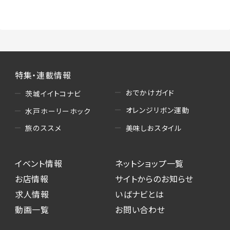
（3）情報掲載・広告に関するお問い合わせへの
対応
・お問い合わせに関する返答、及び当社の各種サ
ービスのご提案、情報提供、広告配信
（4）キャンペーンのお申込み
特集・連載情報
・読者プレゼント、アンケート等、当サービスが実
施するキャンペーンの抽選、当選者への連絡及
おでかけガイド
茨城イイトコナビ
び発送 ・ユーザーの趣向や属性情報等の分析
オレンジリボン運動
水戸ホーリーホック
（5）広告主への問い合わせ・応募等への対応
美味しおスタイル
旅のススメ
・本サービスを通じて広告主に送信したお問い
合わせの内容確認、返答
イベント情報
ネットショップ一覧
・本サービスを通じて求人広告に応募した際の
選考に関する連絡
お店情報
サイトからのお知らせ
・本サービスを通じて店舗への来店予約を登録
求人情報
いばナビとは
した際の内容確認、返答
動画一覧
お問い合わせ