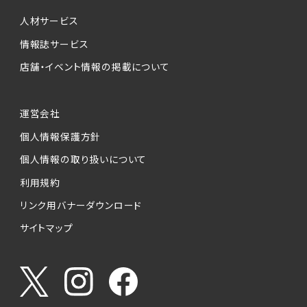
個人情報提供の任意性について
本サービスが収集する個人情報は、ご本人の意
人材サービス
思により任意でご提供いただくものですが、各サ
情報誌サービス
ービスの実施にあたりそれぞれ必要となる項目
店舗・イベント情報の掲載について
を入力いただかない場合は、各々のサービスを
ご利用できない場合があります。
運営会社
個人情報の第三者への提供について
個人情報保護方針
当社は、以下の提供先に対して個人情報を提供
します。
個人情報の取り扱いについて
利用規約
(1)お客様が求人応募フォームより個人情報を
送信した事業主（広告主）への提供
リンク用バナーダウンロード
・提供の目的
サイトマップ
お客様が求職活動・応募等を行った企業による
お客様に対する採用・選考活動およびそれに伴
うやりとり・情報提供（採否・合否の検討を含み
ます）
・提供する個人情報の項目