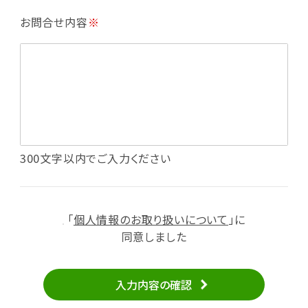
・利用規約等で禁じている不正行為等の確認
お問合せ内容
※
・メールマガジンの配信
・本サービスに関する規約等の変更の通知
・本サービスの改善、新サービスの開発等に役立
てるため
（1）いばナビ会員登録
・会員登録者の個人認証、本人確認
・会員ポイントプログラムの運営
・投稿したクチコミ情報、写真の本サービスへの
300文字以内でご入力ください
掲載
・メールマガジン、お知らせ、広告等の配信
・本サービスに関する規約等の変更の通知
「
個人情報のお取り扱いについて
」に
（2）ユーザーからのお問い合わせへの対応
同意しました
・ユーザーからのご意見、情報提供、お問い合わ
せの内容確認、返答
入力内容の確認
・当サービスの品質改善