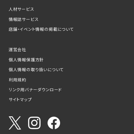
個人情報提供の任意性について
本サービスが収集する個人情報は、ご本人の意
人材サービス
思により任意でご提供いただくものですが、各サ
情報誌サービス
ービスの実施にあたりそれぞれ必要となる項目
店舗・イベント情報の掲載について
を入力いただかない場合は、各々のサービスを
ご利用できない場合があります。
運営会社
個人情報の第三者への提供について
個人情報保護方針
当社は、以下の提供先に対して個人情報を提供
します。
個人情報の取り扱いについて
利用規約
(1)お客様が求人応募フォームより個人情報を
送信した事業主（広告主）への提供
リンク用バナーダウンロード
・提供の目的
サイトマップ
お客様が求職活動・応募等を行った企業による
お客様に対する採用・選考活動およびそれに伴
うやりとり・情報提供（採否・合否の検討を含み
ます）
・提供する個人情報の項目