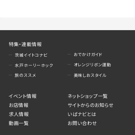
（3）情報掲載・広告に関するお問い合わせへの
対応
・お問い合わせに関する返答、及び当社の各種サ
ービスのご提案、情報提供、広告配信
（4）キャンペーンのお申込み
特集・連載情報
・読者プレゼント、アンケート等、当サービスが実
施するキャンペーンの抽選、当選者への連絡及
おでかけガイド
茨城イイトコナビ
び発送 ・ユーザーの趣向や属性情報等の分析
オレンジリボン運動
水戸ホーリーホック
（5）広告主への問い合わせ・応募等への対応
美味しおスタイル
旅のススメ
・本サービスを通じて広告主に送信したお問い
合わせの内容確認、返答
イベント情報
ネットショップ一覧
・本サービスを通じて求人広告に応募した際の
選考に関する連絡
お店情報
サイトからのお知らせ
・本サービスを通じて店舗への来店予約を登録
求人情報
いばナビとは
した際の内容確認、返答
動画一覧
お問い合わせ