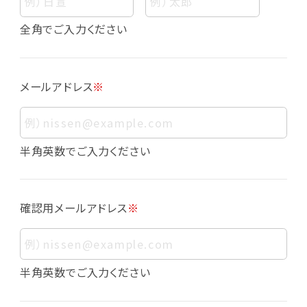
個人情報
個人情報とは、お客様個人に関する情報であっ
全角でご入力ください
て、当該情報を構成する氏名、住所、電話番号、
メールアドレス、生年月日、写真その他の記述等
により、お客様個人を特定できるものをいいま
メールアドレス
※
す。また、その情報のみでは識別できない場合で
も、他の情報と容易に照合することで、結果的に
お客様個人を識別できるものも個人情報に含ま
れます。
半角英数でご入力ください
個人情報の利用目的について
本サービスにおける個人情報の利用目的は以
確認用メールアドレス
※
下の通りであり、これらの目的達成の範囲を超
えてお客様の個人情報を利用することはありま
せん。
・会員登録者の個人認証
半角英数でご入力ください
・会員ポイントプログラムの運営
・各種お申込みや、お問い合わせへの対応