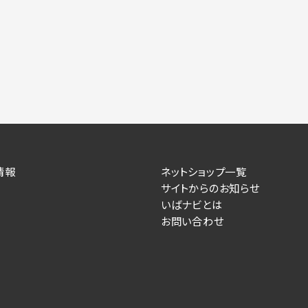
力いただかない場合は、各々のサービスをご利用できない場合が
提供します。
情報を送信した事業主（広告主）への提供
によるお客様に対する採用・選考活動およびそれに伴うやりと
す）
情報
ネットショップ一覧
住所、電話番号、メールアドレス、応募理由
サイトからのお知らせ
いばナビとは
が提供する事業主専用の管理画面に表示）
お問い合わせ
人情報を送信した事業主（広告主）への提供
るお客様に対するサービス提供、およびその履行に伴うお客様