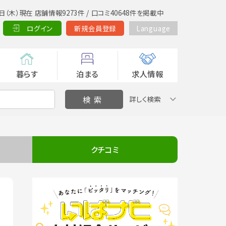
日（木）現在 店舗情報9273件 / 口コミ40648件を掲載中
ログイン
新規会員登録
Language
暮らす
泊まる
求人情報
詳しく検索
クチコミ