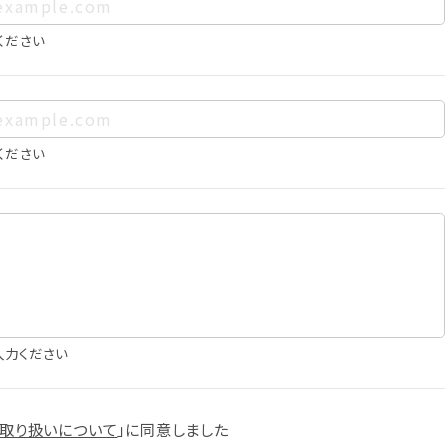
、お客様個人を特定できるものをいいます。また、その情報のみで
に照合することで、結果的にお客様個人を識別できるものも個
ください
は以下の通りであり、これらの目的達成の範囲を超えてお客様の
ください
確認
知
に役立てるため
入力ください
スへの掲載
取り扱いについて
」に
同意しました