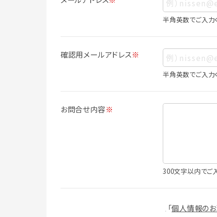
ス、生年月日、写真その他の記述等により
は識別できない場合でも、他の情報と容易
半角英数でご入力
人情報に含まれます。
個人情報の利用目的について
確認用メールアドレス
※
本サービスにおける個人情報の利用目的
個人情報を利用することはありません。
半角英数でご入力
・会員登録者の個人認証
・会員ポイントプログラムの運営
・各種お申込みや、お問い合わせへの対応
お問合せ内容
※
・利用規約等で禁じている不正行為等の
・メールマガジンの配信
・本サービスに関する規約等の変更の通
・本サービスの改善、新サービスの開発等
（1）いばナビ会員登録
300文字以内でご
・会員登録者の個人認証、本人確認
・会員ポイントプログラムの運営
・投稿したクチコミ情報、写真の本サービ
「
個人情報のお