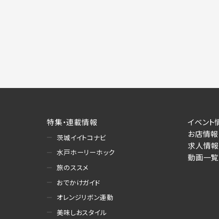
施にあたりそれぞれ必要となる項目を入
あります。
個人情報の第三者への提供について
当社は、以下の提供先に対して個人情報を
(1)お客様が求人応募フォームより個人
・提供の目的
お客様が求職活動・応募等を行った企業
り・情報提供（採否・合否の検討を含みま
・提供する個人情報の項目
特集・連載情報
イベント
求人応募フォームより直接取得した氏名、
お店情報
茨城イイトコナビ
・提供の手段又は方法
求人情報
書面もしくは電磁的な方法（本サービス
水戸ホーリーホック
動画一覧
旅のススメ
(2)お客様がネット予約フォームより個
・提供の目的
おでかけガイド
お客様が予約申し込みを行った店舗によ
オレンジリボン運動
への連絡・情報提供
美味しおスタイル
・提供する個人情報の項目