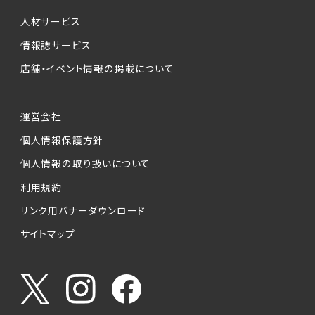
個人情報提供の任意性について
本サービスが収集する個人情報は、ご本人の意
人材サービス
思により任意でご提供いただくものですが、各サ
情報誌サービス
ービスの実施にあたりそれぞれ必要となる項目
店舗・イベント情報の掲載について
を入力いただかない場合は、各々のサービスを
ご利用できない場合があります。
運営会社
個人情報の第三者への提供について
個人情報保護方針
当社は、以下の提供先に対して個人情報を提供
します。
個人情報の取り扱いについて
利用規約
(1)お客様が求人応募フォームより個人情報を
送信した事業主（広告主）への提供
リンク用バナーダウンロード
・提供の目的
サイトマップ
お客様が求職活動・応募等を行った企業による
お客様に対する採用・選考活動およびそれに伴
うやりとり・情報提供（採否・合否の検討を含み
ます）
・提供する個人情報の項目