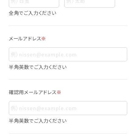
個人情報
個人情報とは、お客様個人に関する情報であっ
全角でご入力ください
て、当該情報を構成する氏名、住所、電話番号、
メールアドレス、生年月日、写真その他の記述等
により、お客様個人を特定できるものをいいま
メールアドレス
※
す。また、その情報のみでは識別できない場合で
も、他の情報と容易に照合することで、結果的に
お客様個人を識別できるものも個人情報に含ま
れます。
半角英数でご入力ください
個人情報の利用目的について
本サービスにおける個人情報の利用目的は以
確認用メールアドレス
※
下の通りであり、これらの目的達成の範囲を超
えてお客様の個人情報を利用することはありま
せん。
・会員登録者の個人認証
半角英数でご入力ください
・会員ポイントプログラムの運営
・各種お申込みや、お問い合わせへの対応