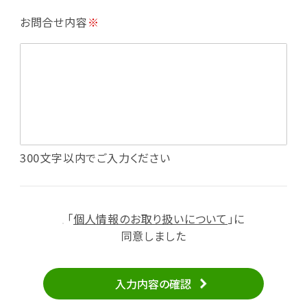
・利用規約等で禁じている不正行為等の確認
お問合せ内容
※
・メールマガジンの配信
・本サービスに関する規約等の変更の通知
・本サービスの改善、新サービスの開発等に役立
てるため
（1）いばナビ会員登録
・会員登録者の個人認証、本人確認
・会員ポイントプログラムの運営
・投稿したクチコミ情報、写真の本サービスへの
300文字以内でご入力ください
掲載
・メールマガジン、お知らせ、広告等の配信
・本サービスに関する規約等の変更の通知
「
個人情報のお取り扱いについて
」に
（2）ユーザーからのお問い合わせへの対応
同意しました
・ユーザーからのご意見、情報提供、お問い合わ
せの内容確認、返答
入力内容の確認
・当サービスの品質改善