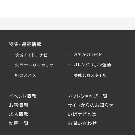
（3）情報掲載・広告に関するお問い合わせへの
対応
・お問い合わせに関する返答、及び当社の各種サ
ービスのご提案、情報提供、広告配信
（4）キャンペーンのお申込み
特集・連載情報
・読者プレゼント、アンケート等、当サービスが実
施するキャンペーンの抽選、当選者への連絡及
おでかけガイド
茨城イイトコナビ
び発送 ・ユーザーの趣向や属性情報等の分析
オレンジリボン運動
水戸ホーリーホック
（5）広告主への問い合わせ・応募等への対応
美味しおスタイル
旅のススメ
・本サービスを通じて広告主に送信したお問い
合わせの内容確認、返答
イベント情報
ネットショップ一覧
・本サービスを通じて求人広告に応募した際の
選考に関する連絡
お店情報
サイトからのお知らせ
・本サービスを通じて店舗への来店予約を登録
求人情報
いばナビとは
した際の内容確認、返答
動画一覧
お問い合わせ