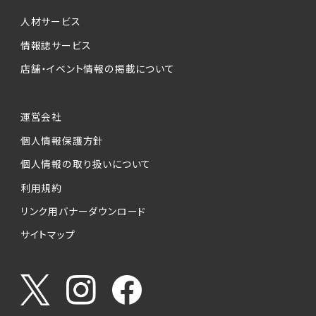
個人情報提供の任意性について
本サービスが収集する個人情報は、ご本人の意
人材サービス
思により任意でご提供いただくものですが、各サ
情報誌サービス
ービスの実施にあたりそれぞれ必要となる項目
店舗・イベント情報の掲載について
を入力いただかない場合は、各々のサービスを
ご利用できない場合があります。
運営会社
個人情報の第三者への提供について
個人情報保護方針
当社は、以下の提供先に対して個人情報を提供
します。
個人情報の取り扱いについて
利用規約
(1)お客様が求人応募フォームより個人情報を
送信した事業主（広告主）への提供
リンク用バナーダウンロード
・提供の目的
サイトマップ
お客様が求職活動・応募等を行った企業による
お客様に対する採用・選考活動およびそれに伴
うやりとり・情報提供（採否・合否の検討を含み
ます）
・提供する個人情報の項目