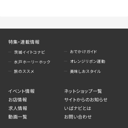
（3）情報掲載・広告に関するお問い合わせへの
対応
・お問い合わせに関する返答、及び当社の各種サ
ービスのご提案、情報提供、広告配信
（4）キャンペーンのお申込み
特集・連載情報
・読者プレゼント、アンケート等、当サービスが実
施するキャンペーンの抽選、当選者への連絡及
おでかけガイド
茨城イイトコナビ
び発送 ・ユーザーの趣向や属性情報等の分析
オレンジリボン運動
水戸ホーリーホック
（5）広告主への問い合わせ・応募等への対応
美味しおスタイル
旅のススメ
・本サービスを通じて広告主に送信したお問い
合わせの内容確認、返答
イベント情報
ネットショップ一覧
・本サービスを通じて求人広告に応募した際の
選考に関する連絡
お店情報
サイトからのお知らせ
・本サービスを通じて店舗への来店予約を登録
求人情報
いばナビとは
した際の内容確認、返答
動画一覧
お問い合わせ