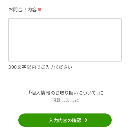
・利用規約等で禁じている不正行為等の確認
お問合せ内容
※
・メールマガジンの配信
・本サービスに関する規約等の変更の通知
・本サービスの改善、新サービスの開発等に役立
てるため
（1）いばナビ会員登録
・会員登録者の個人認証、本人確認
・会員ポイントプログラムの運営
・投稿したクチコミ情報、写真の本サービスへの
300文字以内でご入力ください
掲載
・メールマガジン、お知らせ、広告等の配信
・本サービスに関する規約等の変更の通知
「
個人情報のお取り扱いについて
」に
（2）ユーザーからのお問い合わせへの対応
同意しました
・ユーザーからのご意見、情報提供、お問い合わ
せの内容確認、返答
入力内容の確認
・当サービスの品質改善