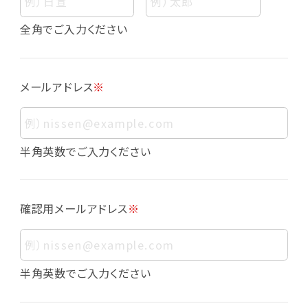
個人情報
個人情報とは、お客様個人に関する情報であっ
全角でご入力ください
て、当該情報を構成する氏名、住所、電話番号、
メールアドレス、生年月日、写真その他の記述等
により、お客様個人を特定できるものをいいま
メールアドレス
※
す。また、その情報のみでは識別できない場合で
も、他の情報と容易に照合することで、結果的に
お客様個人を識別できるものも個人情報に含ま
れます。
半角英数でご入力ください
個人情報の利用目的について
本サービスにおける個人情報の利用目的は以
確認用メールアドレス
※
下の通りであり、これらの目的達成の範囲を超
えてお客様の個人情報を利用することはありま
せん。
・会員登録者の個人認証
半角英数でご入力ください
・会員ポイントプログラムの運営
・各種お申込みや、お問い合わせへの対応