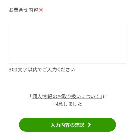
・利用規約等で禁じている不正行為等の確認
お問合せ内容
※
・メールマガジンの配信
・本サービスに関する規約等の変更の通知
・本サービスの改善、新サービスの開発等に役立
てるため
（1）いばナビ会員登録
・会員登録者の個人認証、本人確認
・会員ポイントプログラムの運営
・投稿したクチコミ情報、写真の本サービスへの
300文字以内でご入力ください
掲載
・メールマガジン、お知らせ、広告等の配信
・本サービスに関する規約等の変更の通知
「
個人情報のお取り扱いについて
」に
（2）ユーザーからのお問い合わせへの対応
同意しました
・ユーザーからのご意見、情報提供、お問い合わ
せの内容確認、返答
入力内容の確認
・当サービスの品質改善