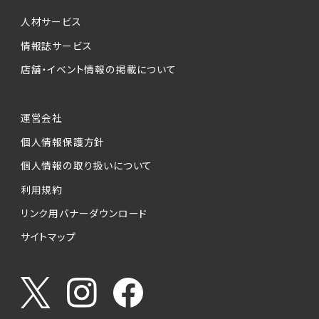
個人情報提供の任意性について
本サービスが収集する個人情報は、ご本人の意
人材サービス
思により任意でご提供いただくものですが、各サ
情報誌サービス
ービスの実施にあたりそれぞれ必要となる項目
店舗・イベント情報の掲載について
を入力いただかない場合は、各々のサービスを
ご利用できない場合があります。
運営会社
個人情報の第三者への提供について
個人情報保護方針
当社は、以下の提供先に対して個人情報を提供
します。
個人情報の取り扱いについて
利用規約
(1)お客様が求人応募フォームより個人情報を
送信した事業主（広告主）への提供
リンク用バナーダウンロード
・提供の目的
サイトマップ
お客様が求職活動・応募等を行った企業による
お客様に対する採用・選考活動およびそれに伴
うやりとり・情報提供（採否・合否の検討を含み
ます）
・提供する個人情報の項目