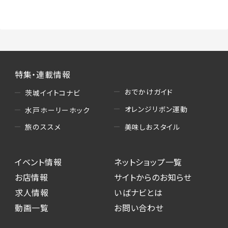
（3）情報掲載・広告に関するお問い合わせへの
対応
・お問い合わせに関する返答、及び当社の各種サ
ービスのご提案、情報提供、広告配信
（4）キャンペーンのお申込み
特集・連載情報
・読者プレゼント、アンケート等、当サービスが実
施するキャンペーンの抽選、当選者への連絡及
おでかけガイド
茨城イイトコナビ
び発送 ・ユーザーの趣向や属性情報等の分析
オレンジリボン運動
水戸ホーリーホック
（5）広告主への問い合わせ・応募等への対応
美味しおスタイル
旅のススメ
・本サービスを通じて広告主に送信したお問い
合わせの内容確認、返答
イベント情報
ネットショップ一覧
・本サービスを通じて求人広告に応募した際の
選考に関する連絡
お店情報
サイトからのお知らせ
・本サービスを通じて店舗への来店予約を登録
求人情報
いばナビとは
した際の内容確認、返答
動画一覧
お問い合わせ