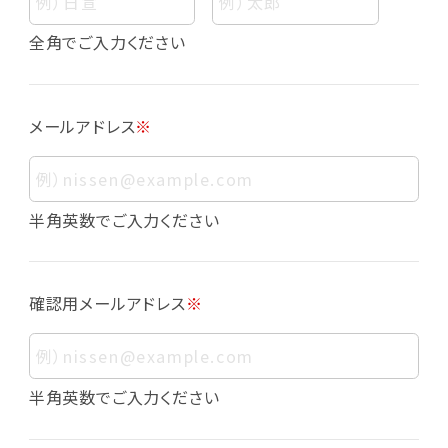
個人情報
個人情報とは、お客様個人に関する情報であっ
全角でご入力ください
て、当該情報を構成する氏名、住所、電話番号、
メールアドレス、生年月日、写真その他の記述等
により、お客様個人を特定できるものをいいま
メールアドレス
※
す。また、その情報のみでは識別できない場合で
も、他の情報と容易に照合することで、結果的に
お客様個人を識別できるものも個人情報に含ま
れます。
半角英数でご入力ください
個人情報の利用目的について
本サービスにおける個人情報の利用目的は以
確認用メールアドレス
※
下の通りであり、これらの目的達成の範囲を超
えてお客様の個人情報を利用することはありま
せん。
・会員登録者の個人認証
半角英数でご入力ください
・会員ポイントプログラムの運営
・各種お申込みや、お問い合わせへの対応