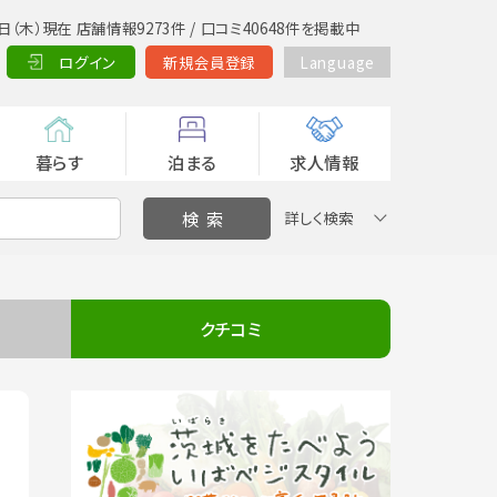
日（木）現在 店舗情報9273件 / 口コミ40648件を掲載中
ログイン
新規会員登録
Language
暮らす
泊まる
求人情報
詳しく検索
クチコミ