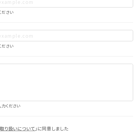
、お客様個人を特定できるものをいいます。また、その情報のみで
に照合することで、結果的にお客様個人を識別できるものも個
ください
は以下の通りであり、これらの目的達成の範囲を超えてお客様の
ください
確認
知
に役立てるため
入力ください
スへの掲載
取り扱いについて
」に
同意しました