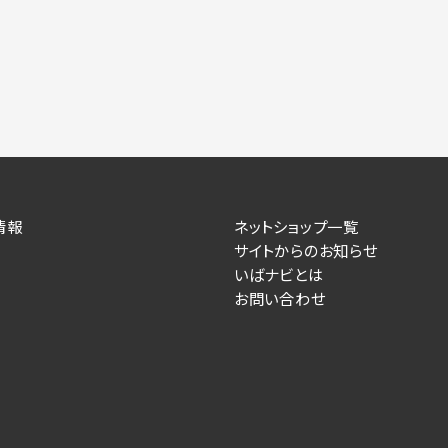
力いただかない場合は、各々のサービスをご利用できない場合が
提供します。
情報を送信した事業主（広告主）への提供
によるお客様に対する採用・選考活動およびそれに伴うやりと
す）
情報
ネットショップ一覧
サイトからのお知らせ
住所、電話番号、メールアドレス、応募理由
いばナビとは
お問い合わせ
が提供する事業主専用の管理画面に表示）
人情報を送信した事業主（広告主）への提供
るお客様に対するサービス提供、およびその履行に伴うお客様