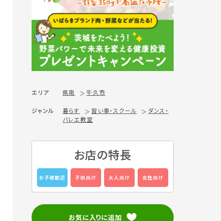
エリア
県南
牛久市
ジャンル
暮らす
習い事・スクール
ダンス・
バレエ教室
お店の特長
お子様歓迎
子供向け
大人向け
女性向け
お気に入りに追加