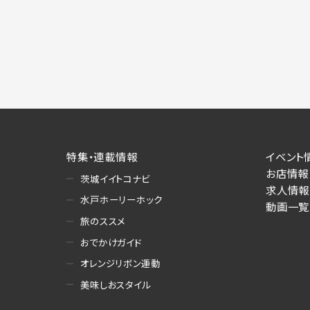
施にあたりそれぞれ必要となる項目を入
あります。
個人情報の第三者への提供について
当社は、以下の提供先に対して個人情報を
(1)お客様が求人応募フォームより個人
・提供の目的
お客様が求職活動・応募等を行った企業
り・情報提供（採否・合否の検討を含みま
特集・連載情報
イベント
・提供する個人情報の項目
お店情報
茨城イイトコナビ
求人応募フォームより直接取得した氏名、
求人情報
・提供の手段又は方法
水戸ホーリーホック
動画一覧
書面もしくは電磁的な方法（本サービス
旅のススメ
(2)お客様がネット予約フォームより個
おでかけガイド
・提供の目的
オレンジリボン運動
お客様が予約申し込みを行った店舗によ
美味しおスタイル
への連絡・情報提供
・提供する個人情報の項目