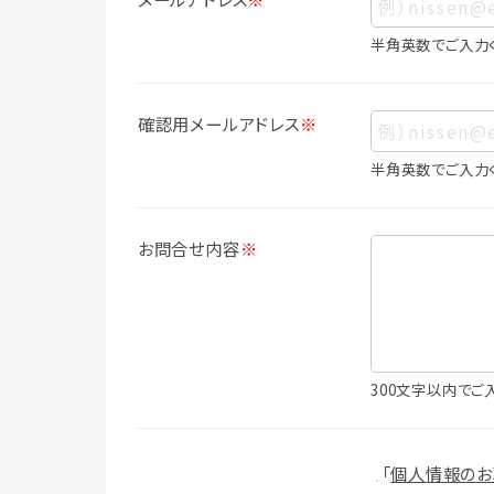
ス、生年月日、写真その他の記述等により
は識別できない場合でも、他の情報と容易
半角英数でご入力
人情報に含まれます。
個人情報の利用目的について
確認用メールアドレス
※
本サービスにおける個人情報の利用目的
個人情報を利用することはありません。
半角英数でご入力
・会員登録者の個人認証
・会員ポイントプログラムの運営
・各種お申込みや、お問い合わせへの対応
お問合せ内容
※
・利用規約等で禁じている不正行為等の
・メールマガジンの配信
・本サービスに関する規約等の変更の通
・本サービスの改善、新サービスの開発等
（1）いばナビ会員登録
300文字以内でご
・会員登録者の個人認証、本人確認
・会員ポイントプログラムの運営
・投稿したクチコミ情報、写真の本サービ
「
個人情報のお