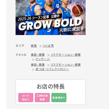
エリア
県南
つくば市
ジャンル
美容・健康
リラクゼーション・健康
マッサージ
美容・健康
リラクゼーション・健康
足つぼ・リフレクソロジー
お店の特長
カード
22時以降
駐車場あり
支払い
営業