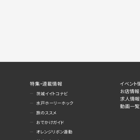
施にあたりそれぞれ必要となる項目を入
あります。
個人情報の第三者への提供について
当社は、以下の提供先に対して個人情報を
(1)お客様が求人応募フォームより個人
・提供の目的
お客様が求職活動・応募等を行った企業
り・情報提供（採否・合否の検討を含みま
・提供する個人情報の項目
求人応募フォームより直接取得した氏名、
特集・連載情報
イベント
・提供の手段又は方法
お店情報
茨城イイトコナビ
書面もしくは電磁的な方法（本サービス
求人情報
水戸ホーリーホック
動画一覧
(2)お客様がネット予約フォームより個
旅のススメ
・提供の目的
おでかけガイド
お客様が予約申し込みを行った店舗によ
への連絡・情報提供
オレンジリボン運動
・提供する個人情報の項目