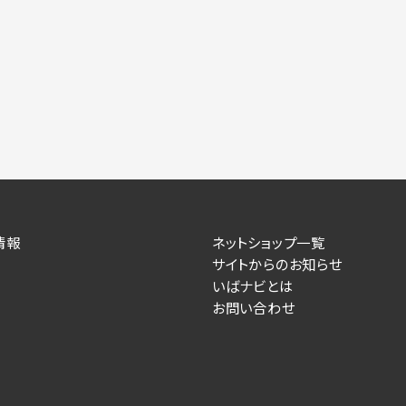
力いただかない場合は、各々のサービスをご利用できない場合が
提供します。
情報を送信した事業主（広告主）への提供
によるお客様に対する採用・選考活動およびそれに伴うやりと
す）
住所、電話番号、メールアドレス、応募理由
情報
ネットショップ一覧
サイトからのお知らせ
が提供する事業主専用の管理画面に表示）
いばナビとは
お問い合わせ
人情報を送信した事業主（広告主）への提供
るお客様に対するサービス提供、およびその履行に伴うお客様