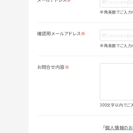
ス、生年月日、写真その他の記述等により
は識別できない場合でも、他の情報と容易
半角英数でご入力
人情報に含まれます。
個人情報の利用目的について
確認用メールアドレス
※
本サービスにおける個人情報の利用目的
個人情報を利用することはありません。
半角英数でご入力
・会員登録者の個人認証
・会員ポイントプログラムの運営
・各種お申込みや、お問い合わせへの対応
お問合せ内容
※
・利用規約等で禁じている不正行為等の
・メールマガジンの配信
・本サービスに関する規約等の変更の通
・本サービスの改善、新サービスの開発等
（1）いばナビ会員登録
300文字以内でご
・会員登録者の個人認証、本人確認
・会員ポイントプログラムの運営
・投稿したクチコミ情報、写真の本サービ
「
個人情報のお