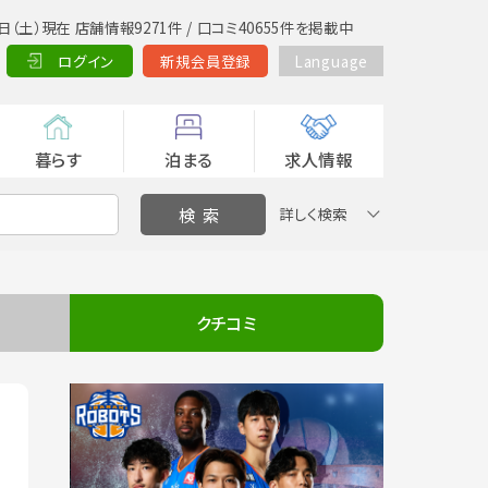
日（土）現在 店舗情報9271件 / 口コミ40655件を掲載中
ログイン
新規会員登録
Language
暮らす
泊まる
求人情報
詳しく検索
クチコミ