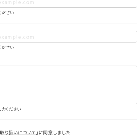
、お客様個人を特定できるものをいいます。また、その情報のみで
に照合することで、結果的にお客様個人を識別できるものも個
ください
は以下の通りであり、これらの目的達成の範囲を超えてお客様の
ください
確認
知
に役立てるため
入力ください
スへの掲載
取り扱いについて
」に
同意しました