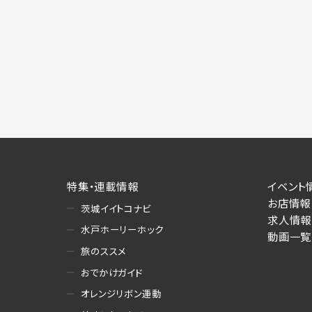
施にあたりそれぞれ必要となる項目を入
あります。
個人情報の第三者への提供について
当社は、以下の提供先に対して個人情報を
(1)お客様が求人応募フォームより個人
・提供の目的
お客様が求職活動・応募等を行った企業
り・情報提供（採否・合否の検討を含みま
・提供する個人情報の項目
求人応募フォームより直接取得した氏名、
特集・連載情報
イベント
・提供の手段又は方法
お店情報
茨城イイトコナビ
書面もしくは電磁的な方法（本サービス
求人情報
水戸ホーリーホック
動画一覧
(2)お客様がネット予約フォームより個
旅のススメ
・提供の目的
おでかけガイド
お客様が予約申し込みを行った店舗によ
への連絡・情報提供
オレンジリボン運動
・提供する個人情報の項目