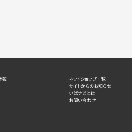
力いただかない場合は、各々のサービスをご利用できない場合が
提供します。
情報を送信した事業主（広告主）への提供
によるお客様に対する採用・選考活動およびそれに伴うやりと
す）
住所、電話番号、メールアドレス、応募理由
情報
ネットショップ一覧
サイトからのお知らせ
が提供する事業主専用の管理画面に表示）
いばナビとは
お問い合わせ
人情報を送信した事業主（広告主）への提供
るお客様に対するサービス提供、およびその履行に伴うお客様