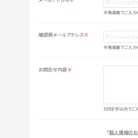
ス、生年月日、写真その他の記述等により
は識別できない場合でも、他の情報と容易
半角英数でご入力
人情報に含まれます。
個人情報の利用目的について
確認用メールアドレス
※
本サービスにおける個人情報の利用目的
個人情報を利用することはありません。
半角英数でご入力
・会員登録者の個人認証
・会員ポイントプログラムの運営
・各種お申込みや、お問い合わせへの対応
お問合せ内容
※
・利用規約等で禁じている不正行為等の
・メールマガジンの配信
・本サービスに関する規約等の変更の通
・本サービスの改善、新サービスの開発等
（1）いばナビ会員登録
300文字以内でご
・会員登録者の個人認証、本人確認
・会員ポイントプログラムの運営
・投稿したクチコミ情報、写真の本サービ
「
個人情報のお