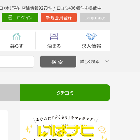
日（木）現在 店舗情報9273件 / 口コミ40648件を掲載中
ログイン
新規会員登録
Language
暮らす
泊まる
求人情報
詳しく検索
クチコミ