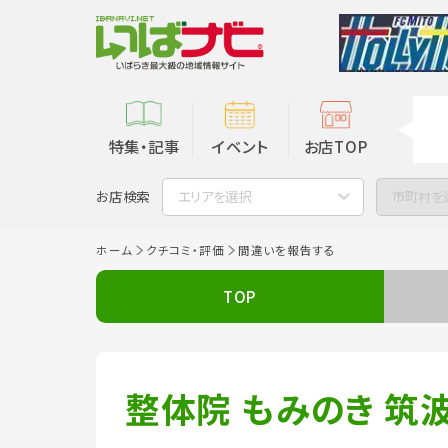
特集・記事
イベント
お店TOP
お店検索
エリアを選択
市町村を
ホーム
クチコミ・評価
間違いを報告する
TOP
整体院 もみのき 筑