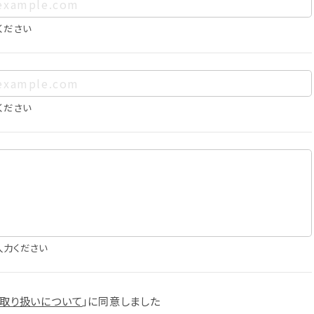
、お客様個人を特定できるものをいいます。また、その情報のみで
に照合することで、結果的にお客様個人を識別できるものも個
ください
は以下の通りであり、これらの目的達成の範囲を超えてお客様の
ください
確認
知
に役立てるため
入力ください
スへの掲載
取り扱いについて
」に
同意しました