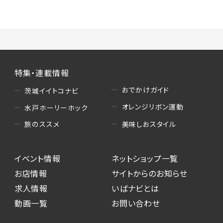
（3）情報掲載・広告に関するお問い合わせへの
対応
・お問い合わせに関する返答、及び当社の各種サ
ービスのご提案、情報提供、広告配信
（4）キャンペーンのお申込み
特集・連載情報
・読者プレゼント、アンケート等、当サービスが実
施するキャンペーンの抽選、当選者への連絡及
おでかけガイド
茨城イイトコナビ
び発送 ・ユーザーの趣向や属性情報等の分析
オレンジリボン運動
水戸ホーリーホック
（5）広告主への問い合わせ・応募等への対応
美味しおスタイル
旅のススメ
・本サービスを通じて広告主に送信したお問い
合わせの内容確認、返答
イベント情報
ネットショップ一覧
・本サービスを通じて求人広告に応募した際の
選考に関する連絡
お店情報
サイトからのお知らせ
・本サービスを通じて店舗への来店予約を登録
求人情報
いばナビとは
した際の内容確認、返答
動画一覧
お問い合わせ