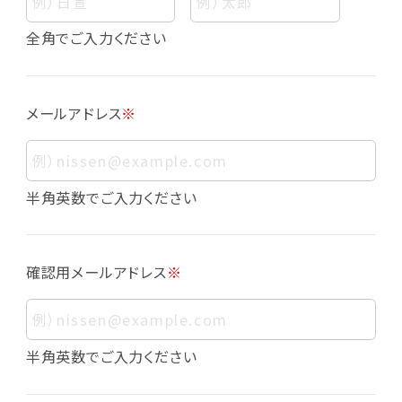
個人情報
個人情報とは、お客様個人に関する情報であっ
全角でご入力ください
て、当該情報を構成する氏名、住所、電話番号、
メールアドレス、生年月日、写真その他の記述等
により、お客様個人を特定できるものをいいま
メールアドレス
※
す。また、その情報のみでは識別できない場合で
も、他の情報と容易に照合することで、結果的に
お客様個人を識別できるものも個人情報に含ま
れます。
半角英数でご入力ください
個人情報の利用目的について
本サービスにおける個人情報の利用目的は以
確認用メールアドレス
※
下の通りであり、これらの目的達成の範囲を超
えてお客様の個人情報を利用することはありま
せん。
・会員登録者の個人認証
半角英数でご入力ください
・会員ポイントプログラムの運営
・各種お申込みや、お問い合わせへの対応