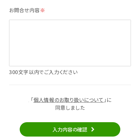
・利用規約等で禁じている不正行為等の確認
お問合せ内容
※
・メールマガジンの配信
・本サービスに関する規約等の変更の通知
・本サービスの改善、新サービスの開発等に役立
てるため
（1）いばナビ会員登録
・会員登録者の個人認証、本人確認
・会員ポイントプログラムの運営
・投稿したクチコミ情報、写真の本サービスへの
300文字以内でご入力ください
掲載
・メールマガジン、お知らせ、広告等の配信
・本サービスに関する規約等の変更の通知
「
個人情報のお取り扱いについて
」に
（2）ユーザーからのお問い合わせへの対応
同意しました
・ユーザーからのご意見、情報提供、お問い合わ
せの内容確認、返答
入力内容の確認
・当サービスの品質改善