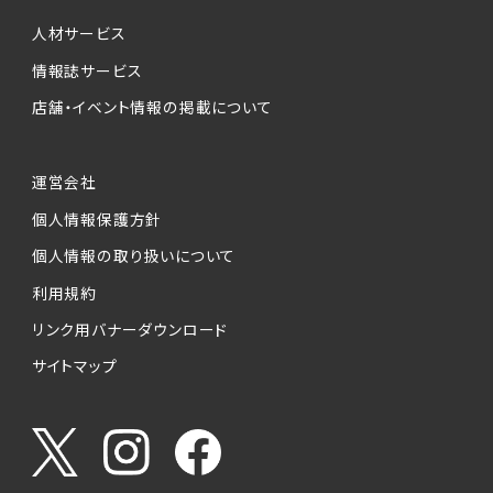
個人情報提供の任意性について
本サービスが収集する個人情報は、ご本人の意
人材サービス
思により任意でご提供いただくものですが、各サ
情報誌サービス
ービスの実施にあたりそれぞれ必要となる項目
店舗・イベント情報の掲載について
を入力いただかない場合は、各々のサービスを
ご利用できない場合があります。
運営会社
個人情報の第三者への提供について
個人情報保護方針
当社は、以下の提供先に対して個人情報を提供
します。
個人情報の取り扱いについて
利用規約
(1)お客様が求人応募フォームより個人情報を
送信した事業主（広告主）への提供
リンク用バナーダウンロード
・提供の目的
サイトマップ
お客様が求職活動・応募等を行った企業による
お客様に対する採用・選考活動およびそれに伴
うやりとり・情報提供（採否・合否の検討を含み
ます）
・提供する個人情報の項目