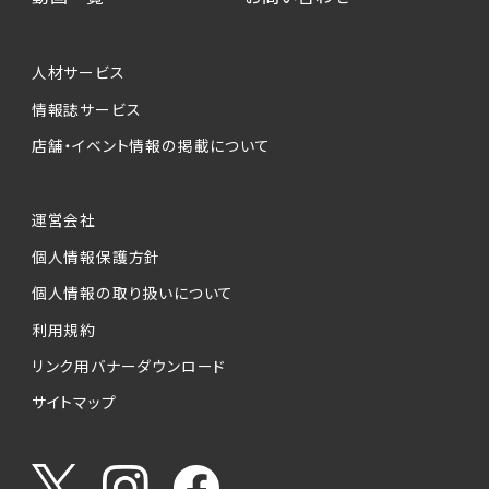
個人情報提供の任意性について
本サービスが収集する個人情報は、ご本人の意
人材サービス
思により任意でご提供いただくものですが、各サ
情報誌サービス
ービスの実施にあたりそれぞれ必要となる項目
店舗・イベント情報の掲載について
を入力いただかない場合は、各々のサービスを
ご利用できない場合があります。
運営会社
個人情報の第三者への提供について
個人情報保護方針
当社は、以下の提供先に対して個人情報を提供
します。
個人情報の取り扱いについて
利用規約
(1)お客様が求人応募フォームより個人情報を
送信した事業主（広告主）への提供
リンク用バナーダウンロード
・提供の目的
サイトマップ
お客様が求職活動・応募等を行った企業による
お客様に対する採用・選考活動およびそれに伴
うやりとり・情報提供（採否・合否の検討を含み