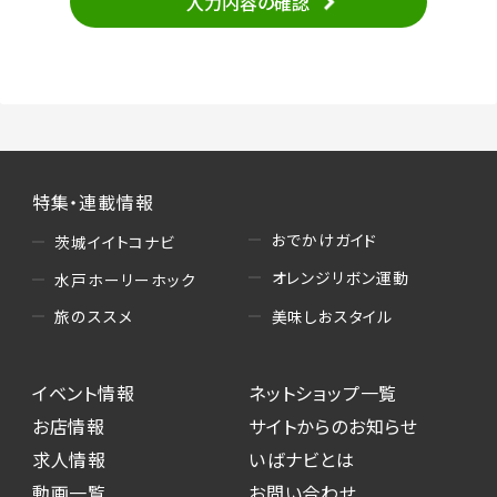
入力内容の確認
・当サービスの品質改善
（3）情報掲載・広告に関するお問い合わせへの
対応
・お問い合わせに関する返答、及び当社の各種サ
ービスのご提案、情報提供、広告配信
（4）キャンペーンのお申込み
特集・連載情報
・読者プレゼント、アンケート等、当サービスが実
施するキャンペーンの抽選、当選者への連絡及
おでかけガイド
茨城イイトコナビ
び発送 ・ユーザーの趣向や属性情報等の分析
オレンジリボン運動
水戸ホーリーホック
（5）広告主への問い合わせ・応募等への対応
美味しおスタイル
旅のススメ
・本サービスを通じて広告主に送信したお問い
合わせの内容確認、返答
イベント情報
ネットショップ一覧
・本サービスを通じて求人広告に応募した際の
選考に関する連絡
お店情報
サイトからのお知らせ
・本サービスを通じて店舗への来店予約を登録
求人情報
いばナビとは
した際の内容確認、返答
動画一覧
お問い合わせ