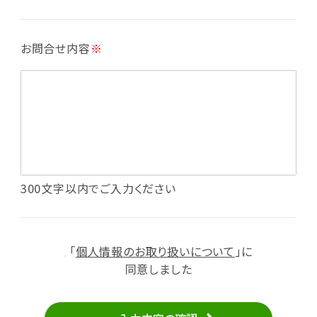
・各種お申込みや、お問い合わせへの対応
・利用規約等で禁じている不正行為等の確認
お問合せ内容
※
・メールマガジンの配信
・本サービスに関する規約等の変更の通知
・本サービスの改善、新サービスの開発等に役立
てるため
（1）いばナビ会員登録
・会員登録者の個人認証、本人確認
・会員ポイントプログラムの運営
・投稿したクチコミ情報、写真の本サービスへの
300文字以内でご入力ください
掲載
・メールマガジン、お知らせ、広告等の配信
・本サービスに関する規約等の変更の通知
「
個人情報のお取り扱いについて
」に
（2）ユーザーからのお問い合わせへの対応
同意しました
・ユーザーからのご意見、情報提供、お問い合わ
せの内容確認、返答