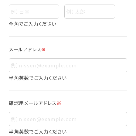
個人情報
個人情報とは、お客様個人に関する情報であっ
全角でご入力ください
て、当該情報を構成する氏名、住所、電話番号、
メールアドレス、生年月日、写真その他の記述等
により、お客様個人を特定できるものをいいま
メールアドレス
※
す。また、その情報のみでは識別できない場合で
も、他の情報と容易に照合することで、結果的に
お客様個人を識別できるものも個人情報に含ま
れます。
半角英数でご入力ください
個人情報の利用目的について
本サービスにおける個人情報の利用目的は以
確認用メールアドレス
※
下の通りであり、これらの目的達成の範囲を超
えてお客様の個人情報を利用することはありま
せん。
・会員登録者の個人認証
半角英数でご入力ください
・会員ポイントプログラムの運営