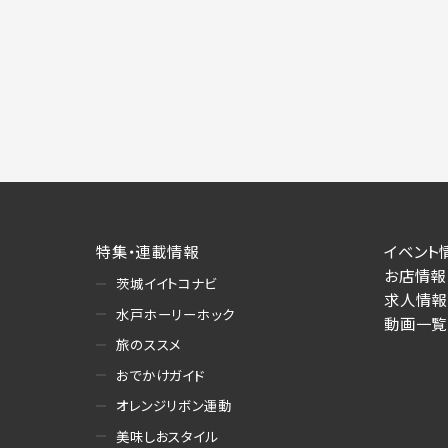
施にあたりそれぞれ必要となる項目を入
あります。
個人情報の第三者への提供について
当社は、以下の提供先に対して個人情報を
(1)お客様が求人応募フォームより個人
・提供の目的
お客様が求職活動・応募等を行った企業
り・情報提供（採否・合否の検討を含みま
・提供する個人情報の項目
特集・連載情報
イベント
求人応募フォームより直接取得した氏名、
お店情報
・提供の手段又は方法
茨城イイトコナビ
求人情報
書面もしくは電磁的な方法（本サービス
水戸ホーリーホック
動画一覧
旅のススメ
(2)お客様がネット予約フォームより個
・提供の目的
おでかけガイド
お客様が予約申し込みを行った店舗によ
オレンジリボン運動
への連絡・情報提供
美味しおスタイル
・提供する個人情報の項目