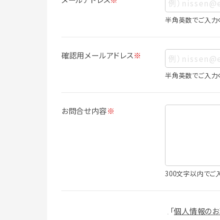
ス、生年月日、写真その他の記述等により
は識別できない場合でも、他の情報と容易
半角英数でご入力
人情報に含まれます。
個人情報の利用目的について
確認用メールアドレス
※
本サービスにおける個人情報の利用目的
個人情報を利用することはありません。
半角英数でご入力
・会員登録者の個人認証
・会員ポイントプログラムの運営
・各種お申込みや、お問い合わせへの対応
お問合せ内容
※
・利用規約等で禁じている不正行為等の
・メールマガジンの配信
・本サービスに関する規約等の変更の通
・本サービスの改善、新サービスの開発等
（1）いばナビ会員登録
300文字以内でご
・会員登録者の個人認証、本人確認
・会員ポイントプログラムの運営
・投稿したクチコミ情報、写真の本サービ
「
個人情報のお