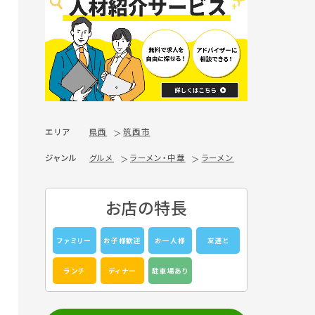
エリア
県西
筑西市
ジャンル
グルメ
ラーメン・中華
ラーメン
お店の特長
ファミリー
お子様歓迎
お一人様
友達と
ランチ
ディナー
駐車場あり