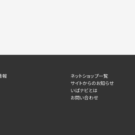
力いただかない場合は、各々のサービスをご利用できない場合が
提供します。
情報を送信した事業主（広告主）への提供
によるお客様に対する採用・選考活動およびそれに伴うやりと
す）
情報
ネットショップ一覧
住所、電話番号、メールアドレス、応募理由
サイトからのお知らせ
いばナビとは
が提供する事業主専用の管理画面に表示）
お問い合わせ
人情報を送信した事業主（広告主）への提供
るお客様に対するサービス提供、およびその履行に伴うお客様