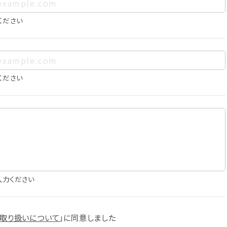
、お客様個人を特定できるものをいいます。また、その情報のみで
に照合することで、結果的にお客様個人を識別できるものも個
ください
は以下の通りであり、これらの目的達成の範囲を超えてお客様の
ください
確認
知
に役立てるため
入力ください
スへの掲載
取り扱いについて
」に
同意しました