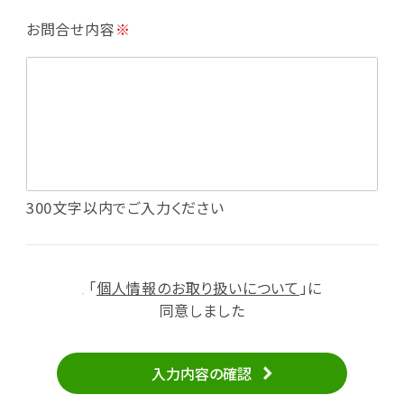
・利用規約等で禁じている不正行為等の確認
お問合せ内容
※
・メールマガジンの配信
・本サービスに関する規約等の変更の通知
・本サービスの改善、新サービスの開発等に役立
てるため
（1）いばナビ会員登録
・会員登録者の個人認証、本人確認
・会員ポイントプログラムの運営
・投稿したクチコミ情報、写真の本サービスへの
300文字以内でご入力ください
掲載
・メールマガジン、お知らせ、広告等の配信
・本サービスに関する規約等の変更の通知
「
個人情報のお取り扱いについて
」に
（2）ユーザーからのお問い合わせへの対応
同意しました
・ユーザーからのご意見、情報提供、お問い合わ
せの内容確認、返答
入力内容の確認
・当サービスの品質改善