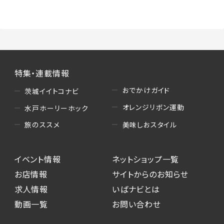
（3）情報掲載・広告に関するお問い合わせへの
対応
・お問い合わせに関する返答、及び当社の各種サ
ービスのご提案、情報提供、広告配信
（4）キャンペーンのお申込み
特集・連載情報
・読者プレゼント、アンケート等、当サービスが実
施するキャンペーンの抽選、当選者への連絡及
おでかけガイド
茨城イイトコナビ
び発送 ・ユーザーの趣向や属性情報等の分析
オレンジリボン運動
水戸ホーリーホック
（5）広告主への問い合わせ・応募等への対応
美味しおスタイル
旅のススメ
・本サービスを通じて広告主に送信したお問い
合わせの内容確認、返答
イベント情報
ネットショップ一覧
・本サービスを通じて求人広告に応募した際の
選考に関する連絡
お店情報
サイトからのお知らせ
・本サービスを通じて店舗への来店予約を登録
求人情報
いばナビとは
した際の内容確認、返答
動画一覧
お問い合わせ