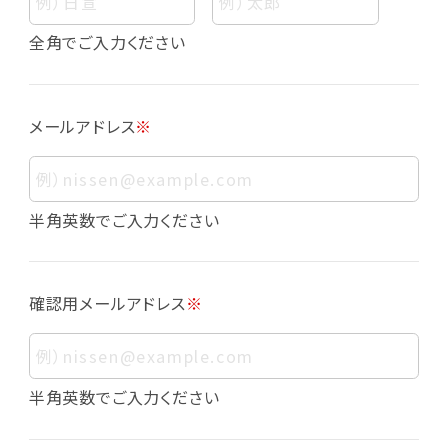
個人情報
個人情報とは、お客様個人に関する情報であっ
全角でご入力ください
て、当該情報を構成する氏名、住所、電話番号、
メールアドレス、生年月日、写真その他の記述等
により、お客様個人を特定できるものをいいま
メールアドレス
※
す。また、その情報のみでは識別できない場合で
も、他の情報と容易に照合することで、結果的に
お客様個人を識別できるものも個人情報に含ま
れます。
半角英数でご入力ください
個人情報の利用目的について
本サービスにおける個人情報の利用目的は以
確認用メールアドレス
※
下の通りであり、これらの目的達成の範囲を超
えてお客様の個人情報を利用することはありま
せん。
・会員登録者の個人認証
半角英数でご入力ください
・会員ポイントプログラムの運営
・各種お申込みや、お問い合わせへの対応