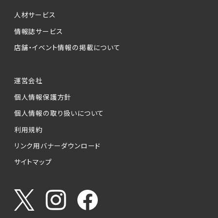
個人情報提供の任意性について
本サービスが収集する個人情報は、ご本人の意
人材サービス
思により任意でご提供いただくものですが、各サ
情報誌サービス
ービスの実施にあたりそれぞれ必要となる項目
店舗・イベント情報の掲載について
を入力いただかない場合は、各々のサービスを
ご利用できない場合があります。
運営会社
個人情報の第三者への提供について
個人情報保護方針
当社は、以下の提供先に対して個人情報を提供
します。
個人情報の取り扱いについて
利用規約
(1)お客様が求人応募フォームより個人情報を
送信した事業主（広告主）への提供
リンク用バナーダウンロード
・提供の目的
サイトマップ
お客様が求職活動・応募等を行った企業による
お客様に対する採用・選考活動およびそれに伴
うやりとり・情報提供（採否・合否の検討を含み
ます）
・提供する個人情報の項目