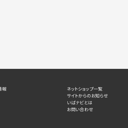
力いただかない場合は、各々のサービスをご利用できない場合が
提供します。
情報を送信した事業主（広告主）への提供
によるお客様に対する採用・選考活動およびそれに伴うやりと
す）
住所、電話番号、メールアドレス、応募理由
が提供する事業主専用の管理画面に表示）
情報
ネットショップ一覧
サイトからのお知らせ
人情報を送信した事業主（広告主）への提供
いばナビとは
お問い合わせ
るお客様に対するサービス提供、およびその履行に伴うお客様