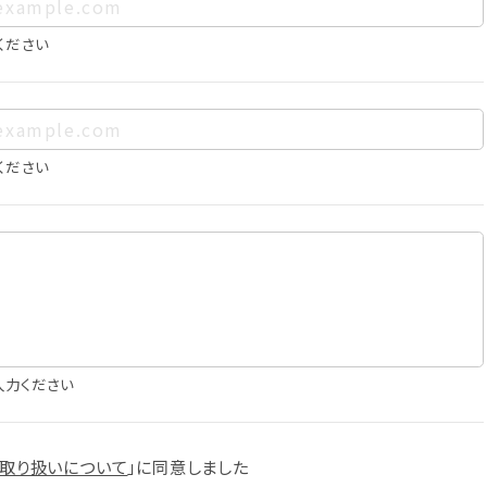
、お客様個人を特定できるものをいいます。また、その情報のみで
に照合することで、結果的にお客様個人を識別できるものも個
ください
は以下の通りであり、これらの目的達成の範囲を超えてお客様の
ください
確認
知
に役立てるため
入力ください
スへの掲載
取り扱いについて
」に
同意しました