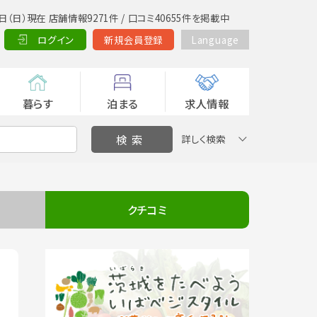
日（日）現在 店舗情報9271件 / 口コミ40655件を掲載中
ログイン
新規会員登録
Language
暮らす
泊まる
求人情報
詳しく検索
クチコミ