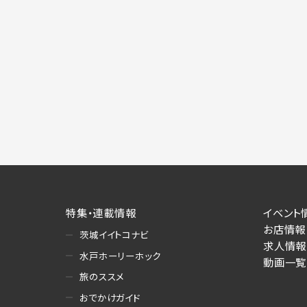
施にあたりそれぞれ必要となる項目を入
あります。
個人情報の第三者への提供について
当社は、以下の提供先に対して個人情報を
(1)お客様が求人応募フォームより個人
・提供の目的
お客様が求職活動・応募等を行った企業
り・情報提供（採否・合否の検討を含みま
・提供する個人情報の項目
求人応募フォームより直接取得した氏名、
・提供の手段又は方法
書面もしくは電磁的な方法（本サービス
特集・連載情報
イベント
お店情報
茨城イイトコナビ
(2)お客様がネット予約フォームより個
求人情報
・提供の目的
水戸ホーリーホック
動画一覧
お客様が予約申し込みを行った店舗によ
旅のススメ
への連絡・情報提供
おでかけガイド
・提供する個人情報の項目