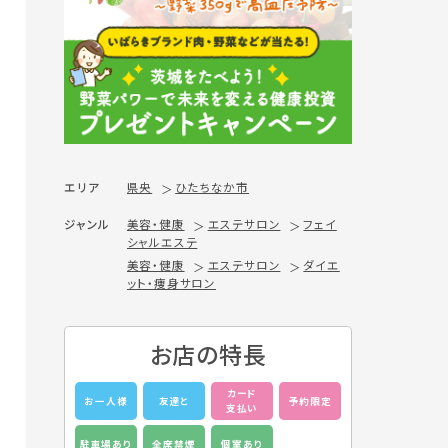
エリア
県央
ひたちなか市
ジャンル
美容・健康
エステサロン
フェイ
シャルエステ
美容・健康
エステサロン
ダイエ
ット・痩身サロン
お店の特長
カード
お一人様
友達と
予約限定
支払い
駐車場あり
全席禁煙
個室あり