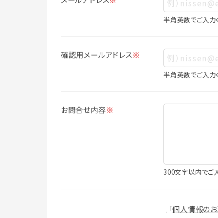
ス、生年月日、写真その他の記述等により
は識別できない場合でも、他の情報と容易
半角英数でご入力
人情報に含まれます。
個人情報の利用目的について
確認用メールアドレス
※
本サービスにおける個人情報の利用目的
個人情報を利用することはありません。
半角英数でご入力
・会員登録者の個人認証
・会員ポイントプログラムの運営
・各種お申込みや、お問い合わせへの対応
お問合せ内容
※
・利用規約等で禁じている不正行為等の
・メールマガジンの配信
・本サービスに関する規約等の変更の通
・本サービスの改善、新サービスの開発等
（1）いばナビ会員登録
300文字以内でご
・会員登録者の個人認証、本人確認
・会員ポイントプログラムの運営
・投稿したクチコミ情報、写真の本サービ
「
個人情報のお