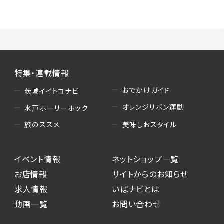
（3）情報掲載・広告に関するお問い合わせへの
対応
・お問い合わせに関する返答、及び当社の各種サ
ービスのご提案、情報提供、広告配信
（4）キャンペーンのお申込み
特集・連載情報
・読者プレゼント、アンケート等、当サービスが実
施するキャンペーンの抽選、当選者への連絡及
おでかけガイド
茨城イイトコナビ
び発送 ・ユーザーの趣向や属性情報等の分析
オレンジリボン運動
水戸ホーリーホック
（5）広告主への問い合わせ・応募等への対応
美味しおスタイル
旅のススメ
・本サービスを通じて広告主に送信したお問い
合わせの内容確認、返答
イベント情報
ネットショップ一覧
・本サービスを通じて求人広告に応募した際の
選考に関する連絡
お店情報
サイトからのお知らせ
・本サービスを通じて店舗への来店予約を登録
求人情報
いばナビとは
した際の内容確認、返答
動画一覧
お問い合わせ