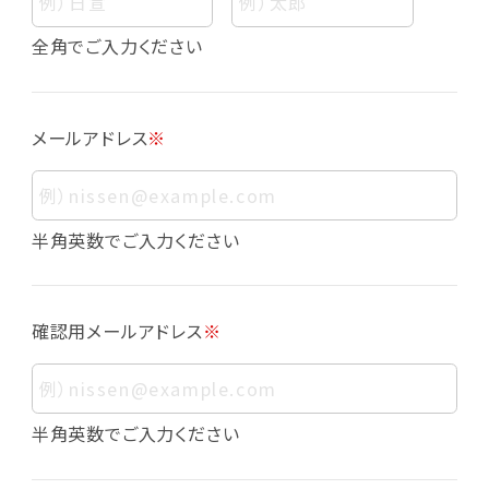
個人情報
個人情報とは、お客様個人に関する情報であっ
全角でご入力ください
て、当該情報を構成する氏名、住所、電話番号、
メールアドレス、生年月日、写真その他の記述等
により、お客様個人を特定できるものをいいま
メールアドレス
※
す。また、その情報のみでは識別できない場合で
も、他の情報と容易に照合することで、結果的に
お客様個人を識別できるものも個人情報に含ま
れます。
半角英数でご入力ください
個人情報の利用目的について
本サービスにおける個人情報の利用目的は以
確認用メールアドレス
※
下の通りであり、これらの目的達成の範囲を超
えてお客様の個人情報を利用することはありま
せん。
・会員登録者の個人認証
半角英数でご入力ください
・会員ポイントプログラムの運営
・各種お申込みや、お問い合わせへの対応