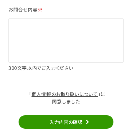
・利用規約等で禁じている不正行為等の確認
お問合せ内容
※
・メールマガジンの配信
・本サービスに関する規約等の変更の通知
・本サービスの改善、新サービスの開発等に役立
てるため
（1）いばナビ会員登録
・会員登録者の個人認証、本人確認
・会員ポイントプログラムの運営
・投稿したクチコミ情報、写真の本サービスへの
300文字以内でご入力ください
掲載
・メールマガジン、お知らせ、広告等の配信
・本サービスに関する規約等の変更の通知
「
個人情報のお取り扱いについて
」に
（2）ユーザーからのお問い合わせへの対応
同意しました
・ユーザーからのご意見、情報提供、お問い合わ
せの内容確認、返答
入力内容の確認
・当サービスの品質改善