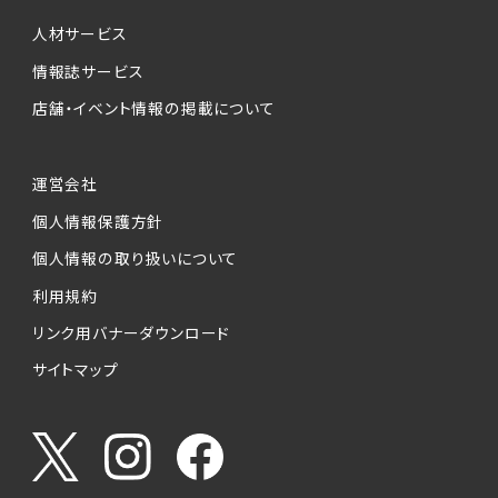
個人情報提供の任意性について
本サービスが収集する個人情報は、ご本人の意
人材サービス
思により任意でご提供いただくものですが、各サ
情報誌サービス
ービスの実施にあたりそれぞれ必要となる項目
店舗・イベント情報の掲載について
を入力いただかない場合は、各々のサービスを
ご利用できない場合があります。
運営会社
個人情報の第三者への提供について
個人情報保護方針
当社は、以下の提供先に対して個人情報を提供
します。
個人情報の取り扱いについて
利用規約
(1)お客様が求人応募フォームより個人情報を
送信した事業主（広告主）への提供
リンク用バナーダウンロード
・提供の目的
サイトマップ
お客様が求職活動・応募等を行った企業による
お客様に対する採用・選考活動およびそれに伴
うやりとり・情報提供（採否・合否の検討を含み
ます）
・提供する個人情報の項目