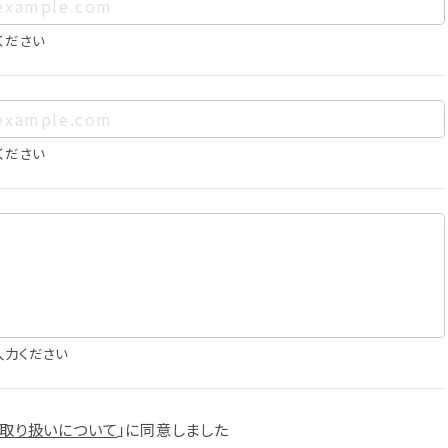
、お客様個人を特定できるものをいいます。また、その情報のみで
に照合することで、結果的にお客様個人を識別できるものも個
ください
は以下の通りであり、これらの目的達成の範囲を超えてお客様の
ください
確認
知
に役立てるため
入力ください
スへの掲載
取り扱いについて
」に
同意しました