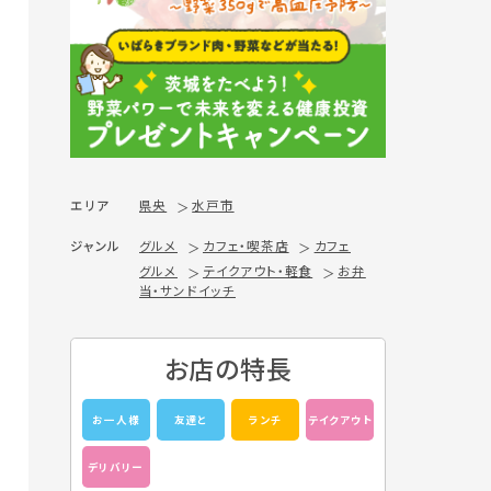
エリア
県央
水戸市
ジャンル
グルメ
カフェ・喫茶店
カフェ
グルメ
テイクアウト・軽食
お弁
当・サンドイッチ
お店の特長
お一人様
友達と
ランチ
テイクアウト
デリバリー