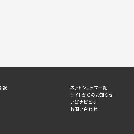
力いただかない場合は、各々のサービスをご利用できない場合が
提供します。
情報を送信した事業主（広告主）への提供
によるお客様に対する採用・選考活動およびそれに伴うやりと
す）
住所、電話番号、メールアドレス、応募理由
情報
ネットショップ一覧
が提供する事業主専用の管理画面に表示）
サイトからのお知らせ
いばナビとは
人情報を送信した事業主（広告主）への提供
お問い合わせ
るお客様に対するサービス提供、およびその履行に伴うお客様