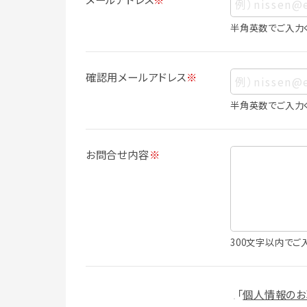
ス、生年月日、写真その他の記述等により
は識別できない場合でも、他の情報と容易
半角英数でご入力
人情報に含まれます。
個人情報の利用目的について
確認用メールアドレス
※
本サービスにおける個人情報の利用目的
個人情報を利用することはありません。
半角英数でご入力
・会員登録者の個人認証
・会員ポイントプログラムの運営
・各種お申込みや、お問い合わせへの対応
お問合せ内容
※
・利用規約等で禁じている不正行為等の
・メールマガジンの配信
・本サービスに関する規約等の変更の通
・本サービスの改善、新サービスの開発等
（1）いばナビ会員登録
300文字以内でご
・会員登録者の個人認証、本人確認
・会員ポイントプログラムの運営
・投稿したクチコミ情報、写真の本サービ
「
個人情報のお