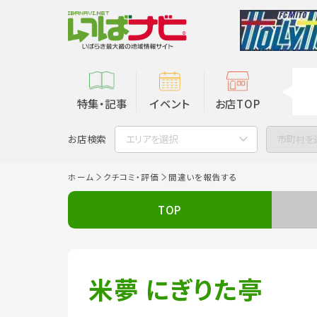
特集・記事
イベント
お店TOP
お店検索
エリアを選択
市町村を
ホーム
クチコミ・評価
間違いを報告する
TOP
米夢 にぎりた亭