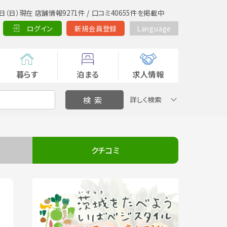
日（日）現在 店舗情報9271件 / 口コミ40655件を掲載中
ログイン
新規会員登録
Language
暮らす
泊まる
求人情報
詳しく検索
クチコミ