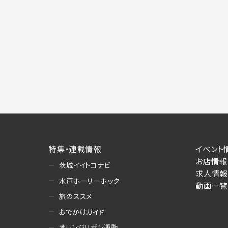
施にあたりそれぞれ必要となる項目を入
あります。
個人情報の第三者への提供について
当社は、以下の提供先に対して個人情報を
(1)お客様が求人応募フォームより個人
・提供の目的
お客様が求職活動・応募等を行った企業
り・情報提供（採否・合否の検討を含みま
・提供する個人情報の項目
求人応募フォームより直接取得した氏名、
・提供の手段又は方法
特集・連載情報
イベント
書面もしくは電磁的な方法（本サービス
お店情報
茨城イイトコナビ
求人情報
(2)お客様がネット予約フォームより個
水戸ホーリーホック
動画一覧
・提供の目的
旅のススメ
お客様が予約申し込みを行った店舗によ
おでかけガイド
への連絡・情報提供
・提供する個人情報の項目
オレンジリボン運動