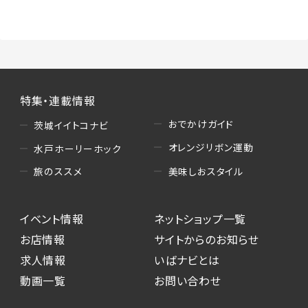
（3）情報掲載・広告に関するお問い合わせへの
対応
・お問い合わせに関する返答、及び当社の各種サ
ービスのご提案、情報提供、広告配信
（4）キャンペーンのお申込み
特集・連載情報
・読者プレゼント、アンケート等、当サービスが実
施するキャンペーンの抽選、当選者への連絡及
おでかけガイド
茨城イイトコナビ
び発送 ・ユーザーの趣向や属性情報等の分析
オレンジリボン運動
水戸ホーリーホック
（5）広告主への問い合わせ・応募等への対応
美味しおスタイル
旅のススメ
・本サービスを通じて広告主に送信したお問い
合わせの内容確認、返答
イベント情報
ネットショップ一覧
・本サービスを通じて求人広告に応募した際の
選考に関する連絡
お店情報
サイトからのお知らせ
・本サービスを通じて店舗への来店予約を登録
求人情報
いばナビとは
した際の内容確認、返答
動画一覧
お問い合わせ