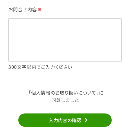
・利用規約等で禁じている不正行為等の確認
お問合せ内容
※
・メールマガジンの配信
・本サービスに関する規約等の変更の通知
・本サービスの改善、新サービスの開発等に役立
てるため
（1）いばナビ会員登録
・会員登録者の個人認証、本人確認
・会員ポイントプログラムの運営
・投稿したクチコミ情報、写真の本サービスへの
300文字以内でご入力ください
掲載
・メールマガジン、お知らせ、広告等の配信
・本サービスに関する規約等の変更の通知
「
個人情報のお取り扱いについて
」に
（2）ユーザーからのお問い合わせへの対応
同意しました
・ユーザーからのご意見、情報提供、お問い合わ
せの内容確認、返答
入力内容の確認
・当サービスの品質改善