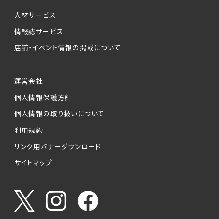
個人情報提供の任意性について
本サービスが収集する個人情報は、ご本人の意
人材サービス
思により任意でご提供いただくものですが、各サ
情報誌サービス
ービスの実施にあたりそれぞれ必要となる項目
店舗・イベント情報の掲載について
を入力いただかない場合は、各々のサービスを
ご利用できない場合があります。
運営会社
個人情報の第三者への提供について
個人情報保護方針
当社は、以下の提供先に対して個人情報を提供
します。
個人情報の取り扱いについて
利用規約
(1)お客様が求人応募フォームより個人情報を
送信した事業主（広告主）への提供
リンク用バナーダウンロード
・提供の目的
サイトマップ
お客様が求職活動・応募等を行った企業による
お客様に対する採用・選考活動およびそれに伴
うやりとり・情報提供（採否・合否の検討を含み
ます）
・提供する個人情報の項目