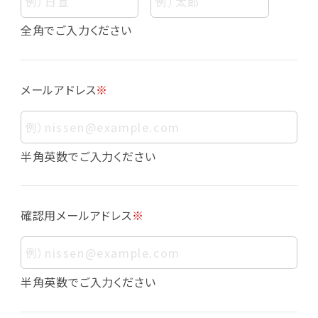
個人情報
個人情報とは、お客様個人に関する情報であっ
全角でご入力ください
て、当該情報を構成する氏名、住所、電話番号、
メールアドレス、生年月日、写真その他の記述等
により、お客様個人を特定できるものをいいま
メールアドレス
※
す。また、その情報のみでは識別できない場合で
も、他の情報と容易に照合することで、結果的に
お客様個人を識別できるものも個人情報に含ま
れます。
半角英数でご入力ください
個人情報の利用目的について
本サービスにおける個人情報の利用目的は以
確認用メールアドレス
※
下の通りであり、これらの目的達成の範囲を超
えてお客様の個人情報を利用することはありま
せん。
・会員登録者の個人認証
半角英数でご入力ください
・会員ポイントプログラムの運営
・各種お申込みや、お問い合わせへの対応