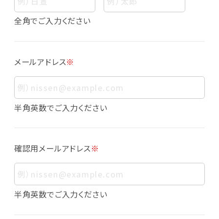
個人情報
個人情報とは、お客様個人に関する情報であっ
全角でご入力ください
て、当該情報を構成する氏名、住所、電話番号、
メールアドレス、生年月日、写真その他の記述等
により、お客様個人を特定できるものをいいま
メールアドレス
※
す。また、その情報のみでは識別できない場合で
も、他の情報と容易に照合することで、結果的に
お客様個人を識別できるものも個人情報に含ま
れます。
半角英数でご入力ください
個人情報の利用目的について
本サービスにおける個人情報の利用目的は以
確認用メールアドレス
※
下の通りであり、これらの目的達成の範囲を超
えてお客様の個人情報を利用することはありま
せん。
・会員登録者の個人認証
半角英数でご入力ください
・会員ポイントプログラムの運営
・各種お申込みや、お問い合わせへの対応