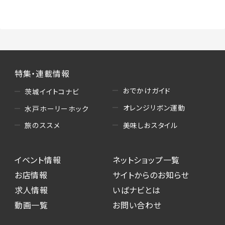
（3）情報掲載・広告に関するお問い合わせへの
対応
・お問い合わせに関する返答、及び当社の各種サ
ービスのご提案、情報提供、広告配信
（4）キャンペーンのお申込み
特集・連載情報
・読者プレゼント、アンケート等、当サービスが実
施するキャンペーンの抽選、当選者への連絡及
おでかけガイド
茨城イイトコナビ
び発送 ・ユーザーの趣向や属性情報等の分析
オレンジリボン運動
水戸ホーリーホック
（5）広告主への問い合わせ・応募等への対応
美味しおスタイル
旅のススメ
・本サービスを通じて広告主に送信したお問い
合わせの内容確認、返答
イベント情報
ネットショップ一覧
・本サービスを通じて求人広告に応募した際の
選考に関する連絡
お店情報
サイトからのお知らせ
・本サービスを通じて店舗への来店予約を登録
求人情報
いばナビとは
した際の内容確認、返答
動画一覧
お問い合わせ