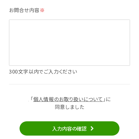
・利用規約等で禁じている不正行為等の確認
お問合せ内容
※
・メールマガジンの配信
・本サービスに関する規約等の変更の通知
・本サービスの改善、新サービスの開発等に役立
てるため
（1）いばナビ会員登録
・会員登録者の個人認証、本人確認
・会員ポイントプログラムの運営
・投稿したクチコミ情報、写真の本サービスへの
300文字以内でご入力ください
掲載
・メールマガジン、お知らせ、広告等の配信
・本サービスに関する規約等の変更の通知
「
個人情報のお取り扱いについて
」に
（2）ユーザーからのお問い合わせへの対応
同意しました
・ユーザーからのご意見、情報提供、お問い合わ
せの内容確認、返答
入力内容の確認
・当サービスの品質改善