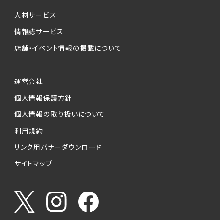
個人情報提供の任意性について
本サービスが収集する個人情報は、ご本人の意
人材サービス
思により任意でご提供いただくものですが、各サ
情報誌サービス
ービスの実施にあたりそれぞれ必要となる項目
店舗・イベント情報の掲載について
を入力いただかない場合は、各々のサービスを
ご利用できない場合があります。
運営会社
個人情報の第三者への提供について
個人情報保護方針
当社は、以下の提供先に対して個人情報を提供
します。
個人情報の取り扱いについて
利用規約
(1)お客様が求人応募フォームより個人情報を
送信した事業主（広告主）への提供
リンク用バナーダウンロード
・提供の目的
サイトマップ
お客様が求職活動・応募等を行った企業による
お客様に対する採用・選考活動およびそれに伴
うやりとり・情報提供（採否・合否の検討を含み
ます）
・提供する個人情報の項目