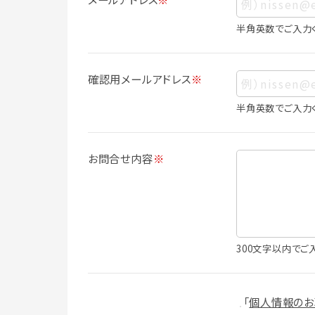
ス、生年月日、写真その他の記述等により
は識別できない場合でも、他の情報と容易
半角英数でご入力
人情報に含まれます。
個人情報の利用目的について
確認用メールアドレス
※
本サービスにおける個人情報の利用目的
個人情報を利用することはありません。
半角英数でご入力
・会員登録者の個人認証
・会員ポイントプログラムの運営
・各種お申込みや、お問い合わせへの対応
お問合せ内容
※
・利用規約等で禁じている不正行為等の
・メールマガジンの配信
・本サービスに関する規約等の変更の通
・本サービスの改善、新サービスの開発等
（1）いばナビ会員登録
300文字以内でご
・会員登録者の個人認証、本人確認
・会員ポイントプログラムの運営
・投稿したクチコミ情報、写真の本サービ
「
個人情報のお