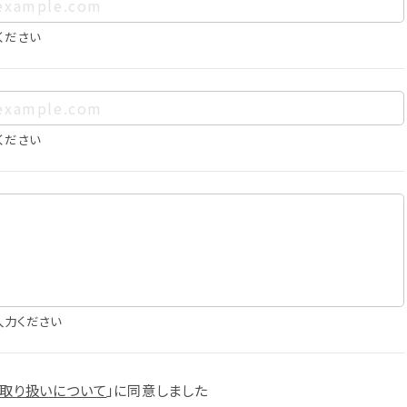
、お客様個人を特定できるものをいいます。また、その情報のみで
に照合することで、結果的にお客様個人を識別できるものも個
ください
は以下の通りであり、これらの目的達成の範囲を超えてお客様の
ください
確認
知
に役立てるため
入力ください
スへの掲載
取り扱いについて
」に
同意しました