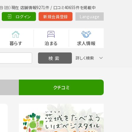
日（日）現在 店舗情報9271件 / 口コミ40655件を掲載中
ログイン
新規会員登録
Language
暮らす
泊まる
求人情報
詳しく検索
クチコミ