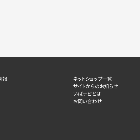
力いただかない場合は、各々のサービスをご利用できない場合が
提供します。
情報を送信した事業主（広告主）への提供
によるお客様に対する採用・選考活動およびそれに伴うやりと
す）
情報
ネットショップ一覧
住所、電話番号、メールアドレス、応募理由
サイトからのお知らせ
いばナビとは
が提供する事業主専用の管理画面に表示）
お問い合わせ
人情報を送信した事業主（広告主）への提供
るお客様に対するサービス提供、およびその履行に伴うお客様