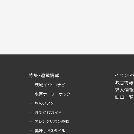
施にあたりそれぞれ必要となる項目を入
あります。
個人情報の第三者への提供について
当社は、以下の提供先に対して個人情報を
(1)お客様が求人応募フォームより個人
・提供の目的
お客様が求職活動・応募等を行った企業
り・情報提供（採否・合否の検討を含みま
・提供する個人情報の項目
特集・連載情報
イベント
求人応募フォームより直接取得した氏名、
お店情報
・提供の手段又は方法
茨城イイトコナビ
求人情報
書面もしくは電磁的な方法（本サービス
水戸ホーリーホック
動画一覧
旅のススメ
(2)お客様がネット予約フォームより個
・提供の目的
おでかけガイド
お客様が予約申し込みを行った店舗によ
オレンジリボン運動
への連絡・情報提供
美味しおスタイル
・提供する個人情報の項目