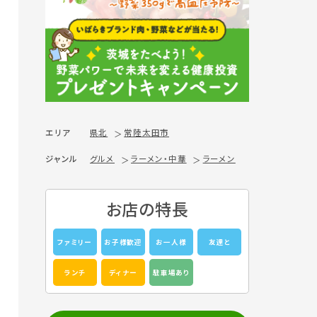
エリア
県北
常陸太田市
ジャンル
グルメ
ラーメン・中華
ラーメン
お店の特長
ファミリー
お子様歓迎
お一人様
友達と
ランチ
ディナー
駐車場あり